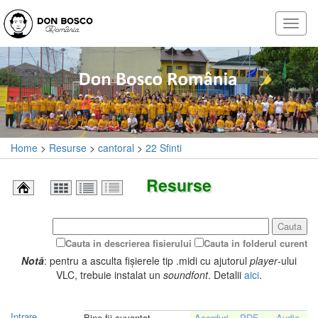
Home
>
Resurse
>
cantoral
>
22 Sfinti
Resurse
Cauta
Cauta in descrierea fisierului
Cauta in folderul curent
Notă
: pentru a asculta fișierele tip .midi cu ajutorul
player
-ului
VLC, trebuie instalat un
soundfont
. Detalii
aici
.
Intrare
Bine fii cuvantat