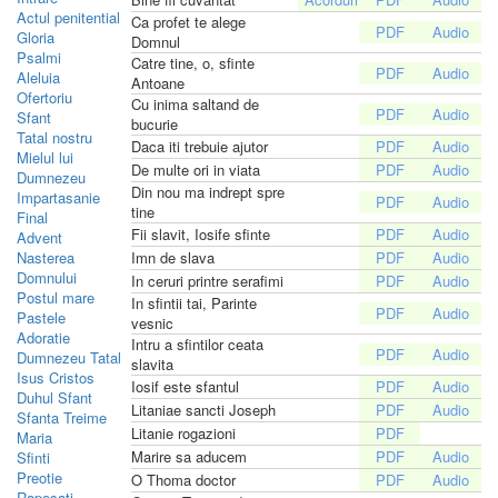
Actul penitential
Ca profet te alege
Gloria
Domnul
Psalmi
Catre tine, o, sfinte
Aleluia
Antoane
Ofertoriu
Cu inima saltand de
Sfant
bucurie
Tatal nostru
Daca iti trebuie ajutor
Mielul lui
De multe ori in viata
Dumnezeu
Din nou ma indrept spre
Impartasanie
tine
Final
Fii slavit, Iosife sfinte
Advent
Nasterea
Imn de slava
Domnului
In ceruri printre serafimi
Postul mare
In sfintii tai, Parinte
Pastele
vesnic
Adoratie
Intru a sfintilor ceata
Dumnezeu Tatal
slavita
Isus Cristos
Iosif este sfantul
Duhul Sfant
Litaniae sancti Joseph
Sfanta Treime
Litanie rogazioni
Maria
Marire sa aducem
Sfinti
Preotie
O Thoma doctor
Raposati