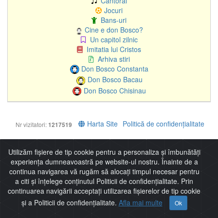
Cantoral
Jocuri
Bans-uri
Cine e don Bosco?
Un capitol zilnic
Imitatia lui Cristos
Arhiva stiri
Don Bosco Constanta
Don Bosco Bacau
Don Bosco Chisinau
Harta Site
Politică de confidențialitate
Nr vizitatori:
1217519
Utilizăm fișiere de tip cookie pentru a personaliza și îmbunătăți
experiența dumneavoastră pe website-ul nostru. Înainte de a
continua navigarea vă rugăm să alocați timpul necesar pentru
a citi și înțelege conținutul Politicii de confidențialitate. Prin
continuarea navigării acceptați utilizarea fișierelor de tip cookie
și a Politicii de confidențialitate.
Afla mai multe
Ok