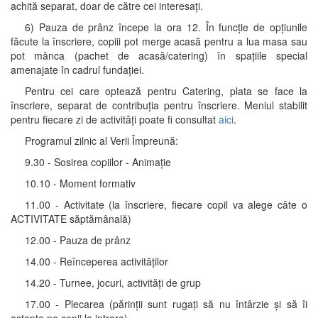
achită separat, doar de către cei interesați.
6) Pauza de prânz începe la ora 12. În funcție de opțiunile
făcute la înscriere, copiii pot merge acasă pentru a lua masa sau
pot mânca (pachet de acasă/catering) în spațiile special
amenajate în cadrul fundației.
Pentru cei care optează pentru Catering, plata se face la
înscriere, separat de contribuția pentru înscriere. Meniul stabilit
pentru fiecare zi de activități poate fi consultat
aici
.
Programul zilnic al Verii Împreună:
9.30 - Sosirea copiilor - Animație
10.10 - Moment formativ
11.00 - Activitate (la înscriere, fiecare copil va alege câte o
ACTIVITATE săptămânală)
12.00 - Pauza de prânz
14.00 - Reînceperea activităților
14.20 - Turnee, jocuri, activități de grup
17.00 - Plecarea (părinții sunt rugați să nu întârzie și să îi
aștepte pe copii la intrare).