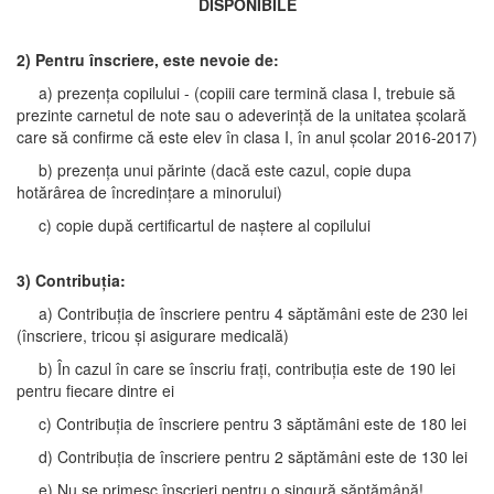
DISPONIBILE
2) Pentru înscriere, este nevoie de:
a) prezența copilului - (copiii care termină clasa I, trebuie să
prezinte carnetul de note sau o adeverință de la unitatea școlară
care să confirme că este elev în clasa I, în anul școlar 2016-2017)
b) prezența unui părinte (dacă este cazul, copie dupa
hotărârea de încredințare a minorului)
c) copie după certificartul de naștere al copilului
3) Contribuția:
a) Contribuția de înscriere pentru 4 săptămâni este de 230 lei
(înscriere, tricou și asigurare medicală)
b) În cazul în care se înscriu frați, contribuția este de 190 lei
pentru fiecare dintre ei
c) Contribuția de înscriere pentru 3 săptămâni este de 180 lei
d) Contribuția de înscriere pentru 2 săptămâni este de 130 lei
e) Nu se primesc înscrieri pentru o singură săptămână!