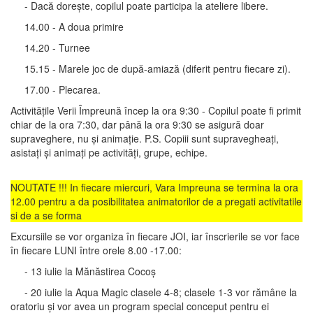
- Dacă dorește, copilul poate participa la ateliere libere.
14.00 - A doua primire
14.20 - Turnee
15.15 - Marele joc de după-amiază (diferit pentru fiecare zi).
17.00 - Plecarea.
Activitățile Verii Împreună încep la ora 9:30 - Copilul poate fi primit
chiar de la ora 7:30, dar până la ora 9:30 se asigură doar
supraveghere, nu și animație. P.S. Copiii sunt supravegheați,
asistați și animați pe activități, grupe, echipe.
NOUTATE !!! In fiecare miercuri, Vara Impreuna se termina la ora
12.00 pentru a da posibilitatea animatorilor de a pregati activitatile
si de a se forma
Excursiile se vor organiza în fiecare JOI, iar înscrierile se vor face
în fiecare LUNI între orele 8.00 -17.00:
- 13 iulie la Mănăstirea Cocoș
- 20 iulie la Aqua Magic clasele 4-8; clasele 1-3 vor rămâne la
oratoriu și vor avea un program special conceput pentru ei