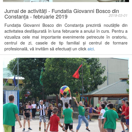
Jurnal de activități - Fundatia Giovanni Bosco din
Constanța - februarie 2019
2019-03-01
Fundația Giovanni Bosco din Constanța prezintă noutățile din
activitatea desfășurată în luna februarie a anului în curs. Pentru a
vizualiza cele mai importante evenimente petrecute în oratoriu,
centrul de zi, casele de tip familial și centrul de formare
profesională, vă invităm să efectuați un click
aici
.