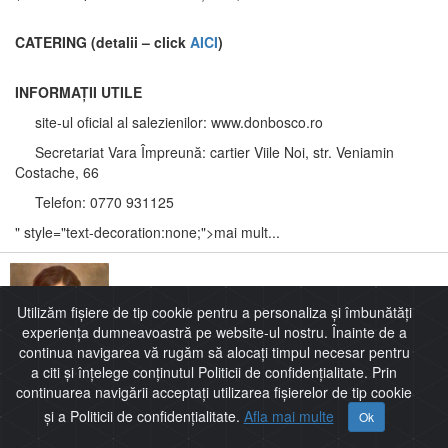
CATERING (detalii – click
AICI
)
INFORMAȚII UTILE
site-ul oficial al salezienilor: www.donbosco.ro
Secretariat Vara Împreună: cartier Viile Noi, str. Veniamin
Costache, 66
Telefon: 0770 931125
" style="text-decoration:none;">mai mult...
Utilizăm fișiere de tip cookie pentru a personaliza și îmbunătăți
experiența dumneavoastră pe website-ul nostru. Înainte de a
continua navigarea vă rugăm să alocați timpul necesar pentru
a citi și înțelege conținutul Politicii de confidențialitate. Prin
continuarea navigării acceptați utilizarea fișierelor de tip cookie
și a Politicii de confidențialitate.
Afla mai multe
Ok
Sărbătoarea lui Dominic Savio!
2017-05-05