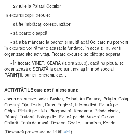
- 27 iulie la Palatul Copiilor
În excursii copiii trebuie:
- să fie îmbrăcați corespunzător
- să poarte o șapcă,
- să aibă mâncare la pachet și multă apă! Cei care nu pot veni
în excursie vor rămâne acasă; la fundație, în acea zi, nu vor fi
organizate alte activități. Fiecare excursie se plătește separat.
- În fiecare VINERI SEARĂ (la ora 20.00), dacă nu plouă, se
organizează o SERATĂ la care sunt invitați în mod special
PĂRINȚII, bunicii, prietenii, etc…
ACTIVITĂȚILE care pot fi alese sunt:
Jocuri distractive, Volei, Basket, Fotbal, Art Fantasy, Brățări, Colaj,
Cupru și Oja, Teatru, Dans, Engleză, Informatică, Pictură pe
Ghips, Pictură pe nisip, Pirogravură, Kendama, Prinde visele,
Păpuși, Traforaj, Fotografie, Pictură pe zid, Vase și Carton,
Chitară, Tenis de masă, Desene, Codițe, Jurnalism, Kendo.
(Descarcă prezentare activități
aici
.)