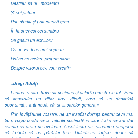
Destinul să ni-l modelăm
Și noi putem
Prin studiu și prin muncă grea
În întunericul cel sumbru
Sa găsim un echilibru
Ce ne va duce mai departe,
Hai sa ne scriem propria carte
Despre viitorul ce-l vom crea!!"
„Dragi Adulți
Lumea în care trăim să schimbă și valorile noastre la fel. Vrem
să construim un viitor nou, diferit, care să ne deschidă
oportunități, atât nouă, cât și viitoarelor generații.
Prin învățăturile voastre, ne-ați insuflat dorința pentru ceva mai
bun. Raportându-ne la valorile societații în care traim ne-am dat
seama că vrem să evoluăm. Acest lucru nu înseamnă neaparat
că trebuie să ne părăsim țara. Unindu-ne forțele, dorim să