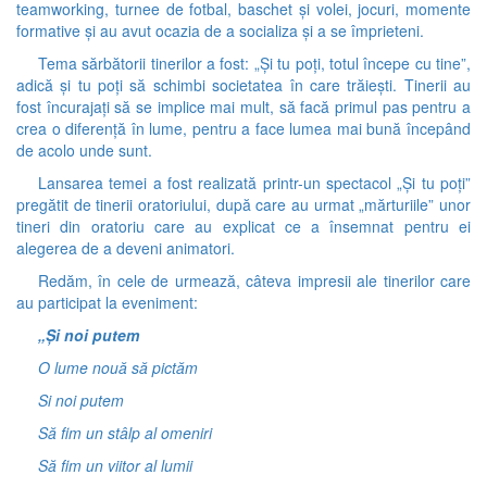
teamworking, turnee de fotbal, baschet și volei, jocuri, momente
formative și au avut ocazia de a socializa și a se împrieteni.
Tema sărbătorii tinerilor a fost: „Și tu poți, totul începe cu tine”,
adică și tu poți să schimbi societatea în care trăiești. Tinerii au
fost încurajați să se implice mai mult, să facă primul pas pentru a
crea o diferență în lume, pentru a face lumea mai bună începând
de acolo unde sunt.
Lansarea temei a fost realizată printr-un spectacol „Și tu poți”
pregătit de tinerii oratoriului, după care au urmat „mărturiile” unor
tineri din oratoriu care au explicat ce a însemnat pentru ei
alegerea de a deveni animatori.
Redăm, în cele de urmează, câteva impresii ale tinerilor care
au participat la eveniment:
„Și noi putem
O lume nouă să pictăm
Si noi putem
Să fim un stâlp al omeniri
Să fim un viitor al lumii