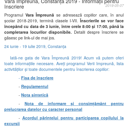
Vara Împreună, Constanța 2019 - Informații pentru
înscriere
2019-05-07
Programul
Vara Împreună
se adresează copiilor care, în anul
școlar 2018-2019, termină clasele I-VII.
Înscrierile se vor face
începând cu data de 3 iunie, între orele 8:00 și 17:00, până la
completarea locurilor disponibile.
Detalii despre înscriere se
găsesc pe link-ul de mai jos.
24 iunie - 19 iulie 2019, Constanța
Iată-ne gata de Vara Împreună 2019! Acum vă putem oferi
toate informațiile necesare. Aveți programul Verii Impreună, lista
activităților și toate documentele pentru înscrierea copiilor:
-
Fișa de înscriere
-
Regulamentul
-
Nota sintetică
-
Nota de informare și consimțământ pentru
prelucrarea datelor cu caracter personal
-
Acordul părintelui pentru participarea copilului la
excursii