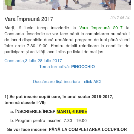
Vara Împreună 2017
2017-05-24
Marți, 6 iunie încep înscrierile la
Vara împreună 2017
la
Constanța. Înscrierile se vor face până la completarea numărului
de locuri disponibile după următorul program: de luni până vineri
între orele 7:30-19:00. Pentru detalii referitoare la condițiile de
participare și activități faceți click pe linkul de mai jos.
Constanța,3 iulie-28 iulie 2017
Tema formativă:
PINOCCHIO
Descărcare fișă înscriere - click
AICI
1) Se pot înscrie copiii care, în anul școlar 2016-2017,
termină clasele I-VII;
a. ÎNSCRIERILE ÎNCEP
MARTI, 6 IUNIE
b. Program pentru înscrieri: 7.30 - 19.00
Se vor face înscrieri PÂNĂ LA COMPLETAREA LOCURILOR