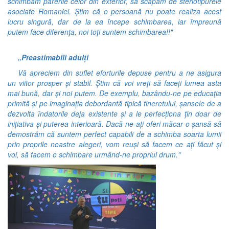
schimbăm părerile celor din exterior, să scapăm de steriotipurele
asociate Romaniei. Știm că o persoană nu poate realiza acest
lucru singură, dar de la ea începe schimbarea, iar împreună
putem face diferența, noi toți suntem schimbarea!!"
„Preastimabili adulți
Vă apreciem din suflet eforturile depuse pentru a ne asigura
un viitor prosper și stabil. Știm că voi vreți să faceți lumea asta
mai bună, dar și noi putem. De exemplu, bazându-ne pe educația
primită și pe imaginația debordantă tipică tineretului, șansele de a
dezvolta îndatorile deja existente și a le perfecționa țin doar de
inițiativa și puterea interioară. Dacă ne-ați oferi măcar o șansă să
demostrăm că suntem perfect capabili de a schimba soarta lumii
prin proprile noastre alegeri, vom reuși să facem ce ați făcut și
voi, să facem o schimbare urmând-ne propriul drum."