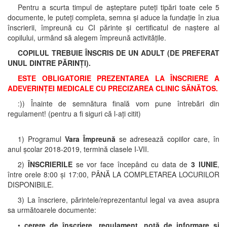
Pentru a scurta timpul de așteptare puteți tipări toate cele 5
documente, le puteți completa, semna și aduce la fundație în ziua
înscrierii, împreună cu CI părinte și certificatul de naștere al
copilului, urmând să alegem împreună activitățile.
COPILUL TREBUIE ÎNSCRIS DE UN ADULT (DE PREFERAT
UNUL DINTRE PĂRINȚI).
ESTE OBLIGATORIE PREZENTAREA LA ÎNSCRIERE A
ADEVERINȚEI MEDICALE CU PRECIZAREA CLINIC SĂNĂTOS.
:)) Înainte de semnătura finală vom pune întrebări din
regulament! (pentru a fi siguri că l-ați citit)
1) Programul
Vara Împreună
se adresează copiilor care, în
anul școlar 2018-2019, termină clasele I-VII.
2)
ÎNSCRIERILE
se vor face începând cu data de
3 IUNIE
,
între orele 8:00 și 17:00, PÂNĂ LA COMPLETAREA LOCURILOR
DISPONIBILE.
3) La înscriere, părintele/reprezentantul legal va avea asupra
sa următoarele documente:
•
cerere de înscriere, regulament, notă de informare și