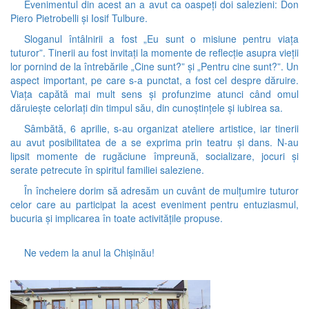
Evenimentul din acest an a avut ca oaspeți doi salezieni: Don
Piero Pietrobelli și Iosif Tulbure.
Sloganul întâlnirii a fost „Eu sunt o misiune pentru viața
tuturor”. Tinerii au fost invitați la momente de reflecție asupra vieții
lor pornind de la întrebările „Cine sunt?” și „Pentru cine sunt?”. Un
aspect important, pe care s-a punctat, a fost cel despre dăruire.
Viața capătă mai mult sens și profunzime atunci când omul
dăruiește celorlați din timpul său, din cunoștințele și iubirea sa.
Sâmbătă, 6 aprilie, s-au organizat ateliere artistice, iar tinerii
au avut posibilitatea de a se exprima prin teatru și dans. N-au
lipsit momente de rugăciune împreună, socializare, jocuri și
serate petrecute în spiritul familiei saleziene.
În încheiere dorim să adresăm un cuvânt de mulțumire tuturor
celor care au participat la acest eveniment pentru entuziasmul,
bucuria și implicarea în toate activitățile propuse.
Ne vedem la anul la Chișinău!