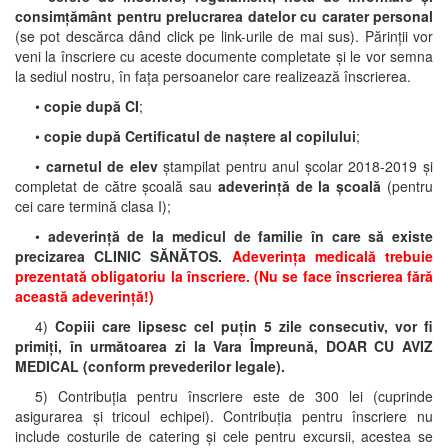
consimțământ pentru prelucrarea datelor cu carater personal
(se pot descărca dând click pe link-urile de mai sus). Părinții vor
veni la înscriere cu aceste documente completate și le vor semna
la sediul nostru, în fața persoanelor care realizează înscrierea.
•
copie după CI
;
•
copie după Certificatul de naștere al copilului
;
•
carnetul de elev
ștampilat pentru anul școlar 2018-2019 și
completat de către școală sau
adeverință de la școală
(pentru
cei care termină clasa I);
•
adeverință de la medicul de familie în care să existe
precizarea CLINIC SĂNĂTOS.
Adeverința medicală trebuie
prezentată obligatoriu la înscriere. (Nu se face înscrierea fără
această adeverință!)
4)
Copiii care lipsesc cel puțin 5 zile consecutiv, vor fi
primiți, în următoarea zi la Vara Împreună, DOAR CU AVIZ
MEDICAL (conform prevederilor legale).
5) Contribuția pentru înscriere este de 300 lei (cuprinde
asigurarea și tricoul echipei). Contribuția pentru înscriere nu
include costurile de catering și cele pentru excursii, acestea se