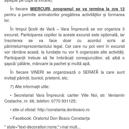
În fiecare
MIERCURI, programul se va termina la ora 12
pentru a permite animatorilor pregătirea activităților și formarea
lor.
În timpul Școlii de Vară – Vara Împreună se vor organiza 3
excursii. Participarea copiilor la aceste excursii este opțională, iar
înscrierea se va face doar cu acordul scris al
părintelui/reprezentantului legal. Cei care nu pot veni în excursii
vor rămâne acasă; la fundație nu vor fi organizate alte activități.
Participanții trebuie să fie îmbrăcați corespunzător, să aibă o
șapcă/ pălărie, mâncare la pachet și multă apă.
În fiecare VINERI se organizează o SERATĂ la care sunt
invitați părinții, bunicii, prietenii, etc.
7) Alte informații utile:
• Secretariat Vara Împreună: cartier Viile Noi, str. Veniamin
Costache, nr. 66, telefon: 0770 931125;
• site-ul oficial: http://constanta.donbosco.ro
• Facebook: Oratoriul Don Bosco Constanța
" style="text-decoration:none;">mai mult...