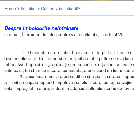
Home
>
Imitatia lui Cristos
>
imitatia 006
Despre imboldurile neînfrânate
Cartea I, Îndrumări de folos pentru viaţa sufletului, Capitolul VI
1. De îndată ce un imbold nesăbuit îi dă pinteni, omul se tulbură
binefacerile păcii. Cel ce nu şi-a răstignit cu totul poftele se va lăs
întrucâtva, trupului lor şi aplecaţi spre bucuriile simţurilor - anevoi
câte ceva, ba chiar se supără, câteodată, atunci când un lucru sau c
2. Dacă însă omul şi-a dobândit ce şi-a poftit, curând îl apucă mu
a inimii se capătă luptând împotriva poftelor neorânduite, nu slujin
celui împrăştiat în afară, ci doar în adâncul sufletului aprins de râvnă