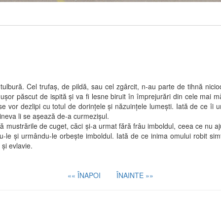
. Cel trufaş, de pildă, sau cel zgârcit, n-au parte de tihnă nicioda
a uşor păscut de ispită şi va fi lesne biruit în împrejurări din cele mai
e se vor dezlipi cu totul de dorinţele şi năzuinţele lumeşti. Iată de ce î
ineva li se aşează de-a curmezişul.
strările de cuget, căci şi-a urmat fără frâu imboldul, ceea ce nu ajut
du-le şi urmându-le orbeşte imboldul. Iată de ce inima omului robit si
 şi evlavie.
«« ÎNAPOI
ÎNAINTE »»