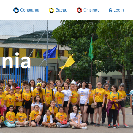
Constanta
Bacau
Chisinau
Login