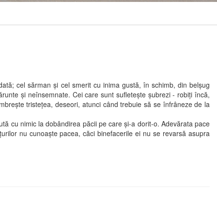
tă; cel sărman şi cel smerit cu inima gustă, în schimb, din belşug
 mărunte şi neînsemnate. Cei care sunt sufleteşte şubrezi - robiţi încă,
i umbreşte tristeţea, deseori, atunci când trebuie să se înfrâneze de la
ă cu nimic la dobândirea păcii pe care şi-a dorit-o. Adevărata pace
mţurilor nu cunoaşte pacea, căci binefacerile ei nu se revarsă asupra