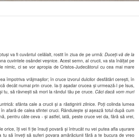
tuşi va fi cuvântul celălalt, rostit în ziua de pe urmă:
Duceţi-vă de la
a cuvintele osândei veşnice. Acest semn, al crucii, va sta înălţat pe
 de nimic, ci se vor apropia de Cristos-Judecătorul cu cea mai mare
mpotriva vrăjmaşilor; în cruce izvorul dulcilor desfătări cereşti, în
eşnică decât numai prin cruce. Ia-ţi aşadar crucea şi urmează-l pe Isus,
şi tu, să râvneşti să mori la rândul tău pe cruce.
Căci dacă vom muri
că: sfânta cale a crucii şi a răstignirii zilnice. Poţi colinda lumea
s, în afară de calea sfintei cruci. Rânduieşte şi aşează totul după cum
, pentru câte ceva - şi astfel, iată, peste cruce vei da, fără să vrei,
e, îţi vei fi ţie însuţi povară şi întrucât nu vei putea afla uşurare
 tu să înveţi să suferi povara amărăciunii fără a te bucura de vreo