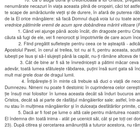
nenumărate necazuri în viaţa aceasta plină de oropsiri, căci tot astfel
te scape de amărăciunile vieţii şi de durere, în afară de puterea răb
de la El orice mângâiere: să facă Domnul după voia lui cu toate aces
vrednice pătimirile vremii de acum spre dobândirea măririi viitoare
(
1. Când vei ajunge până acolo încât, din dragoste pentru Cristos, amăr
căuta să fugi de ele, vei fi nenorocit şi împotrivirile de care acum în
2. Fiind pregătit sufleteşte pentru ceea ce te aşteaptă - adică pentr
Apostolul Pavel, în cerul al treilea, tot nu ai fi, pentru aceasta, sc
iubeşti pe Isus şi să-l slujeşti până la capăt, nu-ţi rămâne altceva de 
3. Cât de bine ar fi să te învredniceşti a pătimi măcar ceva pentru
adevăr, toată lumea sfătuieşte răbdarea, puţini însă sunt gata să înd
mult mai grele doar de dragul lumii.
4. Întipăreşte-ţi în minte că trebuie să duci o viaţă de neconten
Dumnezeu. Nimeni nu poate fi destoinic în cuprinderea celor cereşti 
ţie însuţi mai folositor în lumea aceasta decât să înduri bucuros amă
Cristos, decât să ai parte de răsfăţul mângâierilor sale: astfel, înt
nu stau în mulţimea mângâierilor şi în dulceaţa desfătărilor primite, c
5. Dacă ar fi fost pe lume o altă cale pentru mântuirea noastră mai 
El îndemna din toată inima - atât pe ucenicii săi, cât şi pe toţi cei 
23). După citirea şi cercetarea amănunţită a tuturor acestora, nu r