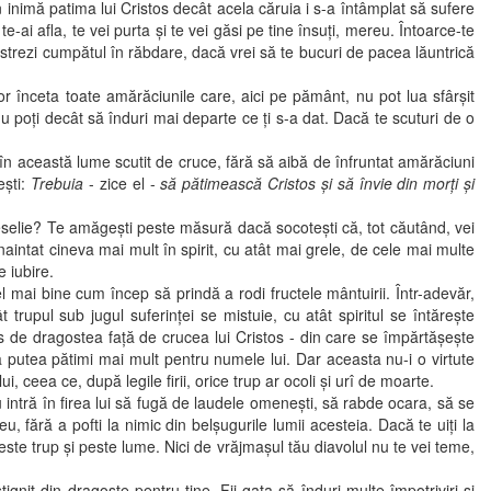
 în inimă patima lui Cristos decât acela căruia i s-a întâmplat să sufere
-ai afla, te vei purta şi te vei găsi pe tine însuţi, mereu. Întoarce-te
i păstrezi cumpătul în răbdare, dacă vrei să te bucuri de pacea lăuntrică
înceta toate amărăciunile care, aici pe pământ, nu pot lua sfârşit
 nu poţi decât să înduri mai departe ce ţi s-a dat. Dacă te scuturi de o
n această lume scutit de cruce, fără să aibă de înfruntat amărăciuni
eşti:
Trebuia
- zice el -
să pătimească Cristos şi să învie din morţi şi
selie? Te amăgeşti peste măsură dacă socoteşti că, tot căutând, vei
naintat cineva mai mult în spirit, cu atât mai grele, de cele mai multe
 iubire.
 mai bine cum încep să prindă a rodi fructele mântuirii. Într-adevăr,
rupul sub jugul suferinţei se mistuie, cu atât spiritul se întăreşte
pins de dragostea faţă de crucea lui Cristos - din care se împărtăşeşte
 putea pătimi mai mult pentru numele lui. Dar aceasta nu-i o virtute
, ceea ce, după legile firii, orice trup ar ocoli şi urî de moarte.
ntră în firea lui să fugă de laudele omeneşti, să rabde ocara, să se
eu, fără a pofti la nimic din belşugurile lumii acesteia. Dacă te uiţi la
peste trup şi peste lume. Nici de vrăjmaşul tău diavolul nu te vei teme,
 din dragoste pentru tine. Fii gata să înduri multe împotriviri şi