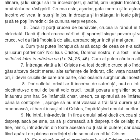
alinare, şi lui singur să i te încredinţezi, şi astfel, prin urgisiri tr
amărăciunea răstignirii. Crucea este, aşadar, gata mereu şi te aşteaptă
încotro vei vrea, în sus şi în jos, în dreapta şi în stânga: în toate pă
şi să te poţi învrednici de cununa vieţii veşnice.
5. Dacă îţi porţi crucea de bunăvoie, crucea la rândul ei te va p
niciodată. Dacă îţi duci crucea cârtind, îţi sporeşti singur povara şi 
cruce, vei da fără îndoială de alta, aproape sigur încă şi mai grea.
6. Cum ţi-ai putea închipui că ai să scapi de ceea ce n-a scăpat ni
şi lucruri potrivnice? Nici Isus Cristos, Domnul nostru, n-a fost - mă
astfel să intre în mărirea sa
(
Lc
24, 26, 46). Cum ai putea căuta o alt
7. Întreaga viaţă a lui Cristos n-a fost decât o cruce şi o îndelu
găsi altceva decât mereu alte suferinţe de îndurat, căci viaţa noastră
ori, îi devin crucile de care are parte, căci osânda surghiunului aces
8. Dar sufletul, oricât ar fi încercat de suferinţă, nu-i cu totul l
plecându-se omul de bună voie crucii, toată povara urgisirilor se s
înlăuntru prin har. Se întâmplă chiar, uneori, ca spiritul să se întăr
până la contopire -, ajunge să nu mai voiască a trăi fără durere şi
omenească, ci harul însuşi al lui Cristos, împărtăşind omului muritor at
9. Nu intră, într-adevăr, în firea omului să-şi ducă crucea şi cruc
dispreţuiască pe sine, ba să şi dorească a fi dispreţuit de ceilalţi; nu
tine, nimic, într-adevăr, din toate acestea nu-ţi stă în putere; dar da
fiind apărat de platoşa credinţei şi de semnul crucii lui Cristos.
10. Ca o slugă bună şi credincioasă a lui Cristos, pregăteşte-te,