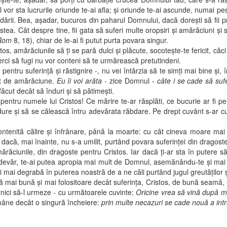
 vor sta lucrurile oriunde te-ai afla; şi oriunde te-ai ascunde, numai pe
dării. Bea, aşadar, bucuros din paharul Domnului, dacă doreşti să fii p
tea. Cât despre tine, fii gata să suferi multe oropsiri şi amărăciuni ş
Rom
8, 18), chiar de le-ai fi putut purta povara singur.
ăciunile să ţi se pară dulci şi plăcute, socoteşte-te fericit, căci ai a
cerci să fugi nu vor conteni să te urmărească pretutindeni.
u suferinţă şi răstignire -, nu vei întârzia să te simţi mai bine şi, în
utit de amărăciune.
Eu îi voi arăta
- zice Domnul -
câte i se cade să su
făcut decât să înduri şi să pătimeşti.
 numele lui Cristos! Ce mărire te-ar răsplăti, ce bucurie ar fi pentru
ure şi să se călească întru adevărata răbdare. Pe drept cuvânt s-ar cuve
ită călire şi înfrânare, până la moarte: cu cât cineva moare mai mul
dacă, mai înainte, nu s-a umilit, purtând povara suferinţei din dragoste
răciunile, din dragoste pentru Cristos. Iar dacă ţi-ar sta în putere să
r-adevăr, te-ai putea apropia mai mult de Domnul, asemănându-te şi mai mu
i mai degrabă în puterea noastră de a ne căli purtând jugul greutăţilor şi
bună şi mai folositoare decât suferinţa, Cristos, de bună seamă, prin cu
dornici să-l urmeze - cu următoarele cuvinte:
Oricine vrea să vină după m
ămâne decât o singură încheiere:
prin multe necazuri se cade nouă a int