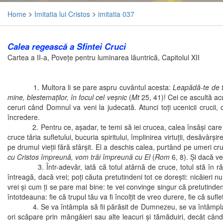
Home
>
Imitatia lui Cristos
>
imitatia 037
Calea regească a Sfintei Cruci
Cartea a II-a, Poveţe pentru luminarea lăuntrică, Capitolul XII
1. Multora li se pare aspru cuvântul acesta:
Leapădă-te de ti
mine, blestemaţilor, în focul cel veşnic
(
Mt
25, 41)! Cei ce ascultă ac
ceruri când Domnul va veni la judecată. Atunci toţi ucenicii cruci
încredere.
2. Pentru ce, aşadar, te temi să iei crucea, calea însăşi care duce 
cruce tăria sufletului, bucuria spiritului, împlinirea virtuţii, desăvâ
pe drumul vieţii fără sfârşit. El a deschis calea, purtând pe umeri cr
cu Cristos împreună, vom trăi împreună cu El
(
Rom
6, 8). Şi dacă vei
3. Într-adevăr, iată că totul atârnă de cruce, totul stă în răstigni
întreagă, dacă vrei; poţi căuta pretutindeni tot ce doreşti: nicăieri 
vrei şi cum ţi se pare mai bine: te vei convinge singur că pretutinden
întotdeauna: fie că trupul tău va fi încolţit de vreo durere, fie că suf
4. Se va întâmpla să fii părăsit de Dumnezeu, se va întâmpla să fii 
ori scăpare prin mângâieri sau alte leacuri şi tămăduiri, decât câ