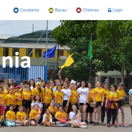
Constanta
Bacau
Chisinau
Login