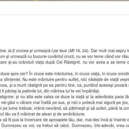
ne, ia-ţi crucea şi urmează-l pe Isus
(
Mt
16, 24). Dar mult mai aspru to
um şi urmează cu bucurie cuvântul crucii, nu se vor teme când vor răsun
i, care şi-au orânduit viaţa după Cel Răstignit, nu vor avea a se teme
spre cer? În cruce este mântuirea, în cruce viaţa, în cruce ocrotirea î
rşirea sfinţeniei. Nu este mântuire pentru suflet, nici nădejde de viaţă v
ucea, şi a murit răstignit pe ea pentru tine, ca, purtând aceeaşi povară 
 fi părtaş la patimile lui, din mărirea lui te vei împărtăşi.
re; şi nu alta este calea ce duce la viaţă şi la adevărata pace lăuntri
nu vei găsi o cărare mai înaltă pe sus, şi nici o potecă mai sigură pe jo
i pe lume trebuie, vrând-nevrând, să pătimeşti şi să suferi, până la urmă
letul tău va fi măcinat de alean şi de amărăciune.
pus la încercare de aproapele tău, dar, mai des încă şi înainte de oric
nd Dumnezeu va voi, va trebui să rabzi. Dumnezeu, într-adevăr, vrea ca