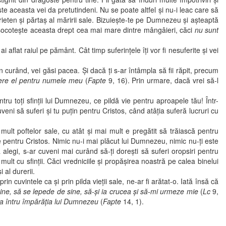
ste aceasta vei da pretutindeni. Nu se poate altfel şi nu-i leac care să
rieten şi părtaş al măririi sale. Bizuieşte-te pe Dumnezeu şi aşteaptă
i socoteşte aceasta drept cea mai mare dintre mângâieri, căci
nu sunt
flat raiul pe pământ. Cât timp suferinţele îţi vor fi nesuferite şi vei
 curând, vei găsi pacea. Şi dacă ţi s-ar întâmpla să fii răpit, precum
fere el pentru numele meu
(
Fapte
9, 16). Prin urmare, dacă vrei să-l
 toţi sfinţii lui Dumnezeu, ce pildă vie pentru aproapele tău! Într-
ni să suferi şi tu puţin pentru Cristos, când atâţia suferă lucruri cu
t poftelor sale, cu atât şi mai mult e pregătit să trăiască pentru
 pentru Cristos. Nimic nu-i mai plăcut lui Dumnezeu, nimic nu-ţi este
 alegi, s-ar cuveni mai curând să-ţi doreşti să suferi oropsiri pentru
lt cu sfinţii. Căci vredniciile şi propăşirea noastră pe calea binelui
 al durerii.
vintele ca şi prin pilda vieţii sale, ne-ar fi arătat-o. Iată însă că
ine, să se lepede de sine, să-şi ia crucea şi să-mi urmeze mie
(
Lc
9,
ra întru împărăţia lui Dumnezeu
(
Fapte
14, 1).