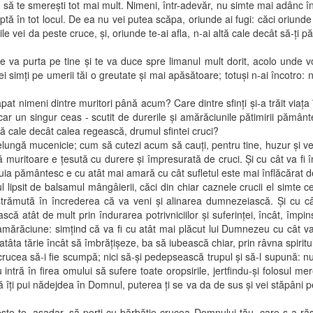
ecând, să te smereşti tot mai mult. Nimeni, într-adevăr, nu simte mai adânc
 în tot locul. De ea nu vei putea scăpa, oriunde ai fugi: căci oriunde te
rţile vei da peste cruce, şi, oriunde te-ai afla, n-ai altă cale decât să-ţ
urta pe tine şi te va duce spre limanul mult dorit, acolo unde vor 
vei simţi pe umerii tăi o greutate şi mai apăsătoare; totuşi n-ai încotro:
meni dintre muritori până acum? Care dintre sfinţi şi-a trăit viaţa î
car un singur ceas - scutit de durerile şi amărăciunile pătimirii pământ
ă cale decât calea regească, drumul sfintei cruci?
ngă mucenicie; cum să cutezi acum să cauţi, pentru tine, huzur şi ve
 muritoare e ţesută cu durere şi împresurată de cruci. Şi cu cât va fi î
tuia pământesc e cu atât mai amară cu cât sufletul este mai înflăcărat de
ipsit de balsamul mângâierii, căci din chiar caznele crucii el simte cel
trămută în încrederea că va veni şi alinarea dumnezeiască. Şi cu cât t
ească atât de mult prin îndurarea potrivniciilor şi suferinţei, încât, îm
 amărăciune: simţind că va fi cu atât mai plăcut lui Dumnezeu cu cât va
âta tărie încât să îmbrăţişeze, ba să iubească chiar, prin râvna spiritului
ea să-i fie scumpă; nici să-şi pedepsească trupul şi să-l supună: nu i
 intră în firea omului să sufere toate oropsirile, jertfindu-şi folosul mer
că îţi pui nădejdea în Domnul, puterea ţi se va da de sus şi vei stăpâni 
 aşadar, să porţi cu bărbăţie crucea Domnului tău, care s-a răstignit