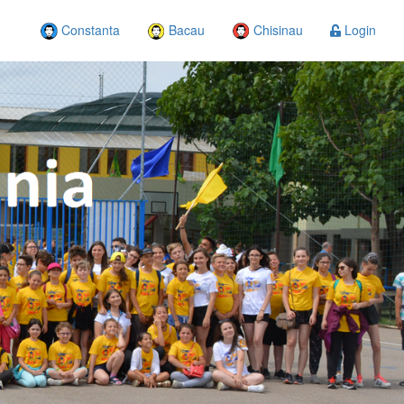
Constanta
Bacau
Chisinau
Login