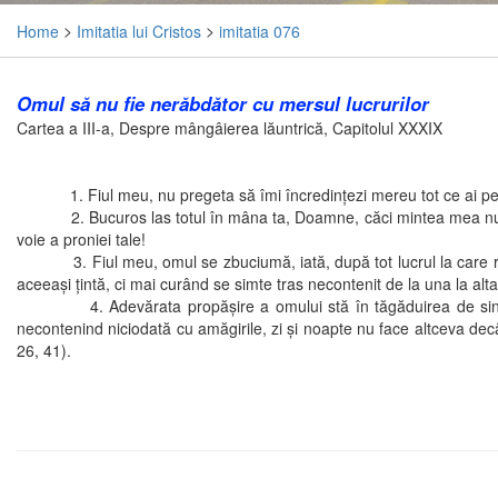
Home
>
Imitatia lui Cristos
>
imitatia 076
Omul să nu fie nerăbdător cu mersul lucrurilor
Cartea a III-a, Despre mângâierea lăuntrică, Capitolul XXXIX
1. Fiul meu, nu pregeta să îmi încredinţezi mereu tot ce ai pe sufl
2. Bucuros las totul în mâna ta, Doamne, căci mintea mea nu mă aju
voie a proniei tale!
3. Fiul meu, omul se zbuciumă, iată, după tot lucrul la care râvne
aceeaşi ţintă, ci mai curând se simte tras necontenit de la una la alta.
4. Adevărata propăşire a omului stă în tăgăduirea de sine, căci 
necontenind niciodată cu amăgirile, zi şi noapte nu face altceva decâ
26, 41).