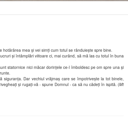
 hotărârea mea şi vei simţi cum totul se rânduieşte spre bine.
i şi întâmplări viitoare ci, mai curând, să mă las cu totul în buna
nt statornice nici măcar dorinţele ce-l îmboldesc pe om spre una şi
ărunte.
iguranţa. Dar vechiul vrăjmaş care se împotriveşte la tot binele,
vegheaţi şi rugaţi-vă - spune Domnul - ca să nu cădeţi în ispită. (
Mt