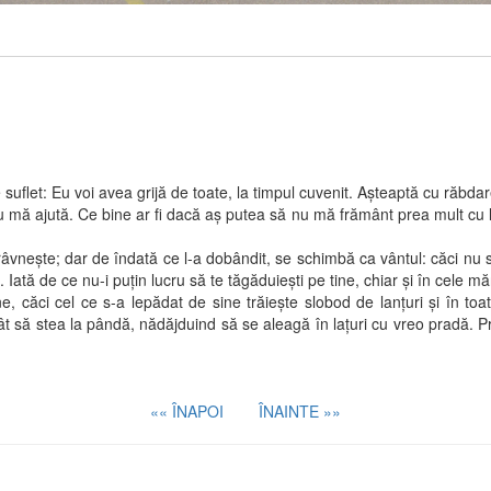
et: Eu voi avea grijă de toate, la timpul cuvenit. Aşteaptă cu răbdare
tă. Ce bine ar fi dacă aş putea să nu mă frământ prea mult cu lucrur
şte; dar de îndată ce l-a dobândit, se schimbă ca vântul: căci nu su
 Iată de ce nu-i puţin lucru să te tăgăduieşti pe tine, chiar şi în cele m
cel ce s-a lepădat de sine trăieşte slobod de lanţuri şi în toată s
t să stea la pândă, nădăjduind să se aleagă în laţuri cu vreo pradă. Pri
«« ÎNAPOI
ÎNAINTE »»