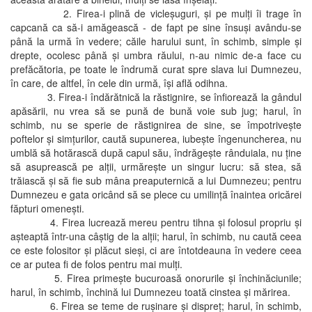
2. Firea-i plină de vicleşuguri, şi pe mulţi îi trage în
capcană ca să-i amăgească - de fapt pe sine însuşi avându-se
până la urmă în vedere; căile harului sunt, în schimb, simple şi
drepte, ocolesc până şi umbra răului, n-au nimic de-a face cu
prefăcătoria, pe toate le îndrumă curat spre slava lui Dumnezeu,
în care, de altfel, în cele din urmă, îşi află odihna.
3. Firea-i îndărătnică la răstignire, se înfiorează la gândul
apăsării, nu vrea să se pună de bună voie sub jug; harul, în
schimb, nu se sperie de răstignirea de sine, se împotriveşte
poftelor şi simţurilor, caută supunerea, iubeşte îngenuncherea, nu
umblă să hotărască după capul său, îndrăgeşte rânduiala, nu ţine
să asuprească pe alţii, urmăreşte un singur lucru: să stea, să
trăiască şi să fie sub mâna preaputernică a lui Dumnezeu; pentru
Dumnezeu e gata oricând să se plece cu umilinţă înaintea oricărei
făpturi omeneşti.
4. Firea lucrează mereu pentru tihna şi folosul propriu şi
aşteaptă într-una câştig de la alţii; harul, în schimb, nu caută ceea
ce este folositor şi plăcut sieşi, ci are întotdeauna în vedere ceea
ce ar putea fi de folos pentru mai mulţi.
5. Firea primeşte bucuroasă onorurile şi închinăciunile;
harul, în schimb, închină lui Dumnezeu toată cinstea şi mărirea.
6. Firea se teme de ruşinare şi dispreţ; harul, în schimb,