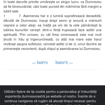
în toate darurile primite urmăreşte un singur lucru: ca Dumnezeu
să fie binecuvântat, căci toate purced din mărinimia fără margini a
iubirii sale.
1 7. Asemenea har e o lumină suprafirească deosebită,
dăruită de Dumnezeu însuşi drept semn şi arvună a mântuirii
veşnice a celor aleşi; ea înalţă pe om de la cele pământeşti la
iubirea bunurilor cereşti: dintr-o fiinţă trupească face astfel una
spirituală. Prin urmare, cu cât firea omenească este mai mult
ţinută în frâu şi îngenuncheată, cu atât mai mare este harul
revărsat asupra sufletului; cercetat astfel zi de zi, omul lăuntric se
primeneşte necontenit, după chipul şi asemănarea lui Dumnezeu.
«« ÎNAPOI
ÎNAINTE »»
Imitaţia lui Cristos
Utilizăm fișiere de tip cookie pentru a personaliza și îmbunătăți
experiența dumneavoastră pe website-ul nostru. Înainte de a
continua navigarea vă rugăm să alocați timpul necesar pentru