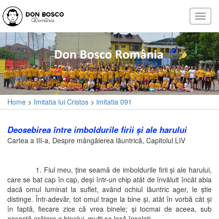
Home
>
Imitatia lui Cristos
>
imitatia 091
Deosebirea între imboldurile firii şi ale harului
Cartea a III-a, Despre mângâierea lăuntrică, Capitolul LIV
1. Fiul meu, ţine seamă de imboldurile firii şi ale harului,
care se bat cap în cap, deşi într-un chip atât de învăluit încât abia
dacă omul luminat la suflet, având ochiul lăuntric ager, le ştie
distinge. Într-adevăr, tot omul trage la bine şi, atât în vorbă cât şi
în faptă, fiecare zice că vrea binele; şi tocmai de aceea, sub
această arătare a binelui, mulţi se lasă înşelaţi.