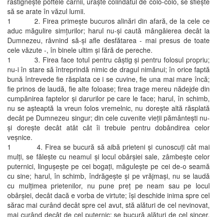
răstigneşte poftele cărnii, urăşte colindatul de colo-colo, se sfieşte
să se arate în văzul lumii.
1 2. Firea primeşte bucuros alinări din afară, de la cele ce
aduc măgulire simţurilor; harul nu-şi caută mângâierea decât la
Dumnezeu, râvnind să-şi afle desfătarea - mai presus de toate
cele văzute -, în binele ultim şi fără de pereche.
1 3. Firea face totul pentru câştig şi pentru folosul propriu;
nu-i în stare să întreprindă nimic de dragul nimănui; în orice faptă
bună întrevede fie răsplata ce i se cuvine, fie una mai mare încă;
fie prinos de laudă, fie alte foloase; firea trage mereu nădejde din
cumpănirea faptelor şi darurilor pe care le face; harul, în schimb,
nu se aşteaptă la vreun folos vremelnic, nu doreşte altă răsplată
decât pe Dumnezeu singur; din cele cuvenite vieţii pământeşti nu-
şi doreşte decât atât cât îi trebuie pentru dobândirea celor
veşnice.
1 4. Firea se bucură să aibă prieteni şi cunoscuţi cât mai
mulţi, se făleşte cu neamul şi locul obârşiei sale, zâmbeşte celor
puternici, linguşeşte pe cei bogaţi, măguleşte pe cei de-o seamă
cu sine; harul, în schimb, îndrăgeşte şi pe vrăjmaşi, nu se laudă
cu mulţimea prietenilor, nu pune preţ pe neam sau pe locul
obârşiei, decât dacă e vorba de virtute; îşi deschide inima spre cel
sărac mai curând decât spre cel avut, stă alături de cel nevinovat,
mai curând decât de cel puternic; se bucură alături de cel sincer,