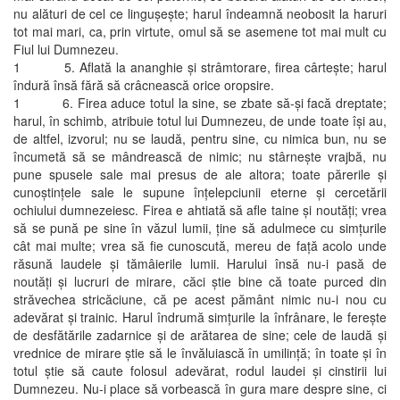
nu alături de cel ce linguşeşte; harul îndeamnă neobosit la haruri
tot mai mari, ca, prin virtute, omul să se asemene tot mai mult cu
Fiul lui Dumnezeu.
1 5. Aflată la ananghie şi strâmtorare, firea cârteşte; harul
îndură însă fără să crâcnească orice oropsire.
1 6. Firea aduce totul la sine, se zbate să-şi facă dreptate;
harul, în schimb, atribuie totul lui Dumnezeu, de unde toate îşi au,
de altfel, izvorul; nu se laudă, pentru sine, cu nimica bun, nu se
încumetă să se mândrească de nimic; nu stârneşte vrajbă, nu
pune spusele sale mai presus de ale altora; toate părerile şi
cunoştinţele sale le supune înţelepciunii eterne şi cercetării
ochiului dumnezeiesc. Firea e ahtiată să afle taine şi noutăţi; vrea
să se pună pe sine în văzul lumii, ţine să adulmece cu simţurile
cât mai multe; vrea să fie cunoscută, mereu de faţă acolo unde
răsună laudele şi tămâierile lumii. Harului însă nu-i pasă de
noutăţi şi lucruri de mirare, căci ştie bine că toate purced din
străvechea stricăciune, că pe acest pământ nimic nu-i nou cu
adevărat şi trainic. Harul îndrumă simţurile la înfrânare, le fereşte
de desfătările zadarnice şi de arătarea de sine; cele de laudă şi
vrednice de mirare ştie să le învăluiască în umilinţă; în toate şi în
totul ştie să caute folosul adevărat, rodul laudei şi cinstirii lui
Dumnezeu. Nu-i place să vorbească în gura mare despre sine, ci