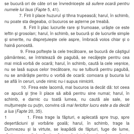
se bucură ori de câte ori se învredniceşte
să sufere ocară pentru
numele lui Isus
(
Fapte
5, 41).
7. Firii îi place huzurul şi tihna trupească; harul, în schimb,
nu poate sta degeaba, ci bucuros se aşterne pe treabă.
8. Firii îi plac lucrurile rare şi frumoase, urăşte ce este
ieftin şi grosolan; harul, în schimb, se bucură şi de lucrurile simple
şi smerite, nu dispreţuieşte cele aspre, îmbracă voios chiar şi o
haină ponosită.
9. Firea pofteşte la cele trecătoare, se bucură de câştigul
pământesc, se întristează de pagubă, se necăjeşte pentru cea
mai mică vorbă de ocară; harul, în schimb, caută la cele veşnice,
nu se lasă supus celor trecătoare, nu se tulbură pentru pagubă,
nu se amărăşte pentru o vorbă de ocară: comoara şi bucuria lui
se află în ceruri, unde nimic nu-i supus nimicirii.
10. Firea este lacomă, mai bucuros ia decât dă: tot ceea
ce apucă şi ţine îi place să aibă pentru sine numai; harul, în
schimb, e darnic cu toată lumea, nu caută ale sale, se
mulţumeşte cu puţin, convins că
mai fericitor lucru este a da decât
a lua
(
Fapte
20, 35).
1 1. Firea trage la făpturi, e aplecată spre trup, spre
deşertăciuni şi vorbărie goală; harul, în schimb, trage la
Dumnezeu şi la virtute, se leapădă de făpturi, fuge de lume,