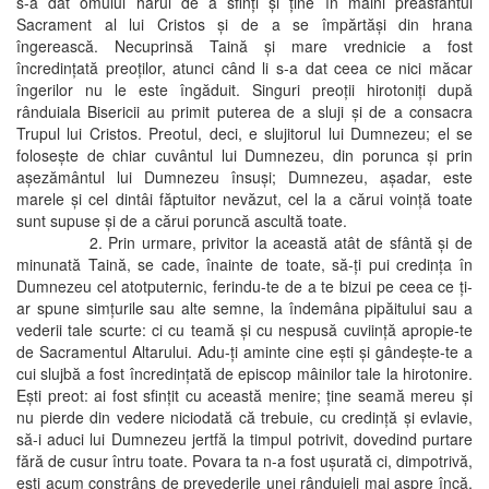
s-a dat omului harul de a sfinţi şi ţine în mâini preasfântul
Sacrament al lui Cristos şi de a se împărtăşi din hrana
îngerească. Necuprinsă Taină şi mare vrednicie a fost
încredinţată preoţilor, atunci când li s-a dat ceea ce nici măcar
îngerilor nu le este îngăduit. Singuri preoţii hirotoniţi după
rânduiala Bisericii au primit puterea de a sluji şi de a consacra
Trupul lui Cristos. Preotul, deci, e slujitorul lui Dumnezeu; el se
foloseşte de chiar cuvântul lui Dumnezeu, din porunca şi prin
aşezământul lui Dumnezeu însuşi; Dumnezeu, aşadar, este
marele şi cel dintâi făptuitor nevăzut, cel la a cărui voinţă toate
sunt supuse şi de a cărui poruncă ascultă toate.
2. Prin urmare, privitor la această atât de sfântă şi de
minunată Taină, se cade, înainte de toate, să-ţi pui credinţa în
Dumnezeu cel atotputernic, ferindu-te de a te bizui pe ceea ce ţi-
ar spune simţurile sau alte semne, la îndemâna pipăitului sau a
vederii tale scurte: ci cu teamă şi cu nespusă cuviinţă apropie-te
de Sacramentul Altarului. Adu-ţi aminte cine eşti şi gândeşte-te a
cui slujbă a fost încredinţată de episcop mâinilor tale la hirotonire.
Eşti preot: ai fost sfinţit cu această menire; ţine seamă mereu şi
nu pierde din vedere niciodată că trebuie, cu credinţă şi evlavie,
să-i aduci lui Dumnezeu jertfă la timpul potrivit, dovedind purtare
fără de cusur întru toate. Povara ta n-a fost uşurată ci, dimpotrivă,
eşti acum constrâns de prevederile unei rânduieli mai aspre încă,