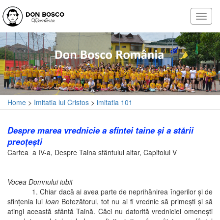
Home
>
Imitatia lui Cristos
>
imitatia 101
Despre marea vrednicie a sfintei taine şi a stării
preoţeşti
Cartea a IV-a, Despre Taina sfântului altar, Capitolul V
Vocea Domnului iubit
1. Chiar dacă ai avea parte de neprihănirea îngerilor şi de
sfinţenia lui
Ioan
Botezătorul, tot nu ai fi vrednic să primeşti şi să
atingi această sfântă Taină. Căci nu datorită vredniciei omeneşti