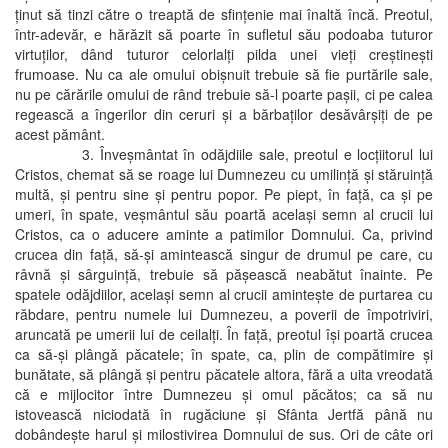
ţinut să tinzi către o treaptă de sfinţenie mai înaltă încă. Preotul,
într-adevăr, e hărăzit să poarte în sufletul său podoaba tuturor
virtuţilor, dând tuturor celorlalţi pilda unei vieţi creştineşti
frumoase. Nu ca ale omului obişnuit trebuie să fie purtările sale,
nu pe cărările omului de rând trebuie să-l poarte paşii, ci pe calea
regească a îngerilor din ceruri şi a bărbaţilor desăvârşiţi de pe
acest pământ.
3. Înveşmântat în odăjdiile sale, preotul e locţiitorul lui
Cristos, chemat să se roage lui Dumnezeu cu umilinţă şi stăruinţă
multă, şi pentru sine şi pentru popor. Pe piept, în faţă, ca şi pe
umeri, în spate, veşmântul său poartă acelaşi semn al crucii lui
Cristos, ca o aducere aminte a patimilor Domnului. Ca, privind
crucea din faţă, să-şi amintească singur de drumul pe care, cu
râvnă şi sârguinţă, trebuie să păşească neabătut înainte. Pe
spatele odăjdiilor, acelaşi semn al crucii aminteşte de purtarea cu
răbdare, pentru numele lui Dumnezeu, a poverii de împotriviri,
aruncată pe umerii lui de ceilalţi. În faţă, preotul îşi poartă crucea
ca să-şi plângă păcatele; în spate, ca, plin de compătimire şi
bunătate, să plângă şi pentru păcatele altora, fără a uita vreodată
că e mijlocitor între Dumnezeu şi omul păcătos; ca să nu
istovească niciodată în rugăciune şi Sfânta Jertfă până nu
dobândeşte harul şi milostivirea Domnului de sus. Ori de câte ori