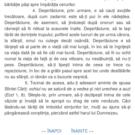
bărbăţie păşi spre împărăţia cerurilor.
4. Deşertăciune, prin urmare, e să cauţi avuţiile
trecătoare, după cum zadarnic este să-ţi pui în ele nădejdea.
Deşertăciune, de asemeni, să jinduieşti după onoruri sau să
râvneşti să fii ridicat la scaunele înalte. Deşertăciune, să te laşi
târât de dorinţele trupului, poftind acele lucruri de pe urma cărora,
la sfârşit, omul nu culege decât osândă. Deşertăciune e să
tânjeşti să ai parte de o viaţă cât mai lungă, în loc să te îngrijeşti
ca viaţa dată ţie să fie cât mai bună. Deşertăciune, să fii cu ochii
numai la viaţa de faţă şi de cea viitoare, cu nesăbuinţă, să nu-ţi
pese. Deşertăciune, să-ţi lipeşti inima de ceea ce trece cu
repeziciune, în loc de a grăbi pasul spre acel loc unde desfătările
nu au sfârşit, ci rămân ca o bucurie veşnică.
5. Tocmai de aceea, adu-ţi adeseori aminte de spusa
Sfintei Cărţi:
ochiul nu se satură de a vedea şi nici urechea a auzi
(
Eccl
1, 8). Sileşte-te, prin urmare, să-ţi dezlipeşti inima de cele
văzute şi învaţă să te apropii cu drag de cele nevăzute. Căci
lăsându-se târâţi de imboldul simţurilor lor, mulţi au ajuns să-şi
pângărească conştiinţa, pierzând astfel harul lui Dumnezeu.
«« ÎNAPOI
ÎNAINTE »»