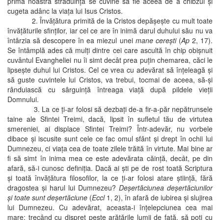
prima noastră străduinţă se cuvine să fie aceea de a chibzui şi
cugeta adânc la viaţa lui Isus Cristos.
2. Învăţătura primită de la Cristos depăşeşte cu mult toate
învăţăturile sfinţilor, iar cel ce are în inimă darul duhului său nu va
întârzia să descopere în ea miezul unei
mane cereşti
(
Ap
2, 17).
Se întâmplă ades că mulţi dintre cei care ascultă în chip obişnuit
cuvântul Evangheliei nu îi simt decât prea puţin chemarea, căci le
lipseşte duhul lui Cristos. Cel ce vrea cu adevărat să înţeleagă şi
să guste cuvintele lui Cristos, va trebui, tocmai de aceea, să-şi
rânduiască cu sârguinţă întreaga viaţă după pildele vieţii
Domnului.
3. La ce ţi-ar folosi să dezbaţi de-a fir-a-păr nepătrunsele
taine ale Sfintei Treimi, dacă, lipsit în sufletul tău de virtutea
smereniei, ai displace Sfintei Treimi? Într-adevăr, nu vorbele
dibace şi iscusite sunt cele ce fac omul sfânt şi drept în ochii lui
Dumnezeu, ci viaţa cea de toate zilele trăită în virtute. Mai bine ar
fi să simt în inima mea ce este adevărata căinţă, decât, pe din
afară, să-i cunosc definiţia. Dacă ai şti pe de rost toată Scriptura
şi toată învăţătura filosofilor, la ce ţi-ar folosi atare ştiinţă, fără
dragostea şi harul lui Dumnezeu?
Deşertăciunea deşertăciunilor
şi toate sunt deşertăciune
(
Eccl
1, 2), în afară de iubirea şi slujirea
lui Dumnezeu. Cu adevărat, aceasta-i înţelepciunea cea mai
mare: trecând cu dispreţ peste arătările lumii de faţă, să poţi cu