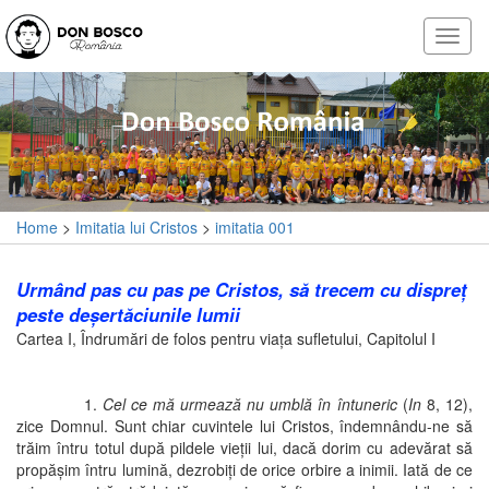
Home
>
Imitatia lui Cristos
>
imitatia 001
Urmând pas cu pas pe Cristos, să trecem cu dispreţ
peste deşertăciunile lumii
Cartea I, Îndrumări de folos pentru viaţa sufletului, Capitolul I
1.
Cel ce mă urmează nu umblă în întuneric
(
In
8, 12),
zice Domnul. Sunt chiar cuvintele lui Cristos, îndemnându-ne să
trăim întru totul după pildele vieţii lui, dacă dorim cu adevărat să
propăşim întru lumină, dezrobiţi de orice orbire a inimii. Iată de ce