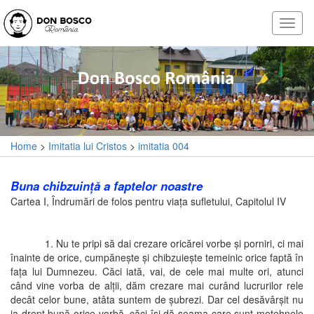
Home
>
Imitatia lui Cristos
>
imitatia 004
Buna chibzuinţă a faptelor noastre
Cartea I, Îndrumări de folos pentru viaţa sufletului, Capitolul IV
1. Nu te pripi să dai crezare oricărei vorbe şi porniri, ci mai
înainte de orice, cumpăneşte şi chibzuieşte temeinic orice faptă în
faţa lui Dumnezeu. Căci iată, vai, de cele mai multe ori, atunci
când vine vorba de alţii, dăm crezare mai curând lucrurilor rele
decât celor bune, atâta suntem de şubrezi. Dar cel desăvârşit nu
ia drept bună orice vorbă, căci îşi dă seama care sunt metehnele