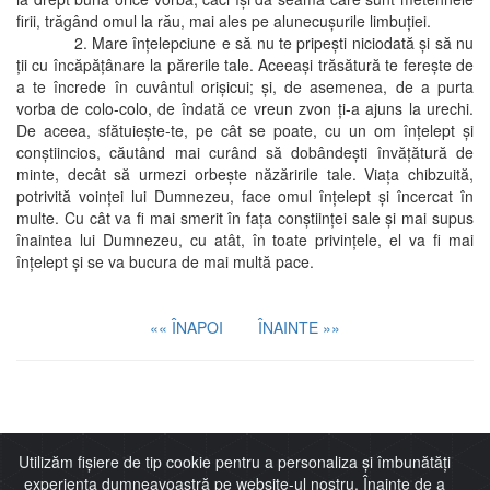
firii, trăgând omul la rău, mai ales pe alunecuşurile limbuţiei.
2. Mare înţelepciune e să nu te pripeşti niciodată şi să nu
ţii cu încăpăţânare la părerile tale. Aceeaşi trăsătură te fereşte de
a te încrede în cuvântul orişicui; şi, de asemenea, de a purta
vorba de colo-colo, de îndată ce vreun zvon ţi-a ajuns la urechi.
De aceea, sfătuieşte-te, pe cât se poate, cu un om înţelept şi
conştiincios, căutând mai curând să dobândeşti învăţătură de
minte, decât să urmezi orbeşte năzăririle tale. Viaţa chibzuită,
potrivită voinţei lui Dumnezeu, face omul înţelept şi încercat în
multe. Cu cât va fi mai smerit în faţa conştiinţei sale şi mai supus
înaintea lui Dumnezeu, cu atât, în toate privinţele, el va fi mai
înţelept şi se va bucura de mai multă pace.
«« ÎNAPOI
ÎNAINTE »»
Imitaţia lui Cristos
Utilizăm fișiere de tip cookie pentru a personaliza și îmbunătăți
experiența dumneavoastră pe website-ul nostru. Înainte de a