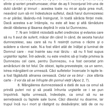
sfinte şi scrieri preafrumoase; chiar de-aş fi înconjurat într-una de
dulci cântări şi imnuri - acestea toate nu mi-ar ajuta prea mult,
neavând cum să-mi îndestuleze sufletul, dacă harul dumnezeiesc
m-ar părăsi, lăsându-mă însingurat, în toată sărăcia fiinţei mele.
Dacă acestea s-ar întâmpla, nu este alt leac şi altă tămăduire
decât răbdarea şi lăsarea deplină în voia lui Dumnezeu.
7. N-am întâlnit niciodată suflet credincios şi evlavios care
să nu fi avut de suferit, măcar din când în când, de seceta harului
dumnezeiesc, sau care să nu fi resimţit cumva o răcire şi o
scădere a râvnei sale. N-a fost sfânt atât de înălţat şi luminat de
Domnul care - mai înainte sau mai târziu - să nu fi fost supus
urgisirilor ispitei. Într-adevăr, nu este vrednic să-şi înalţe privirea la
Dumnezeu cel care, pentru Dumnezeu, n-a fost cercetat prin
amărăciuni de tot felul. De obicei, ispita prevesteşte, ca un semn,
ivirea mângâierii ce urmează. Căci sufletelor încercate în ispite le-
a fost făgăduită alinarea cerească.
Celui ce va birui
- zice sfânta
carte -
îi voi da să se înfrupte din pomul vieţii
(
Apoc
2, 7).
8. Mângâierea dumnezeiască e dată de sus ca omul să
prindă puteri noi şi să poată înfrunta urgisirile ce i se pun
împotrivă. Ispita urmează, îndeobşte, ca omul să nu se
semeţească cu faptele sale bune. Căci diavolul nu doarme, iar
trupul încă nu-i mort şi răstignit cu desăvârşire; iată de ce nu