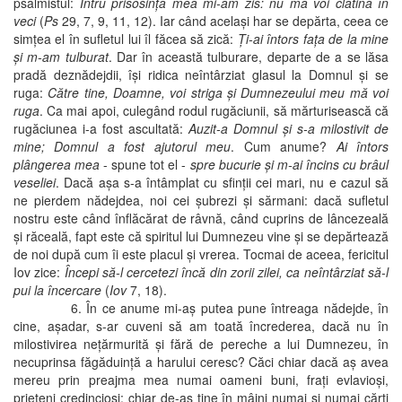
psalmistul:
Întru prisosinţa mea mi-am zis: nu mă voi clătina în
veci
(
Ps
29, 7, 9, 11, 12). Iar când acelaşi har se depărta, ceea ce
simţea el în sufletul lui îl făcea să zică:
Ţi-ai întors faţa de la mine
şi m-am tulburat
. Dar în această tulburare, departe de a se lăsa
pradă deznădejdii, îşi ridica neîntârziat glasul la Domnul şi se
ruga:
Către tine, Doamne, voi striga şi Dumnezeului meu mă voi
ruga
. Ca mai apoi, culegând rodul rugăciunii, să mărturisească că
rugăciunea i-a fost ascultată:
Auzit-a Domnul şi s-a milostivit de
mine; Domnul a fost ajutorul meu
. Cum anume?
Ai întors
plângerea mea
- spune tot el -
spre bucurie şi m-ai încins cu brâul
veseliei
. Dacă aşa s-a întâmplat cu sfinţii cei mari, nu e cazul să
ne pierdem nădejdea, noi cei şubrezi şi sărmani: dacă sufletul
nostru este când înflăcărat de râvnă, când cuprins de lâncezeală
şi răceală, fapt este că spiritul lui Dumnezeu vine şi se depărtează
de noi după cum îi este placul şi vrerea. Tocmai de aceea, fericitul
Iov zice:
Începi să-l cercetezi încă din zorii zilei, ca neîntârziat să-l
pui la încercare
(
Iov
7, 18).
6. În ce anume mi-aş putea pune întreaga nădejde, în
cine, aşadar, s-ar cuveni să am toată încrederea, dacă nu în
milostivirea neţărmurită şi fără de pereche a lui Dumnezeu, în
necuprinsa făgăduinţă a harului ceresc? Căci chiar dacă aş avea
mereu prin preajma mea numai oameni buni, fraţi evlavioşi,
prieteni credincioşi; chiar de-aş ţine în mâini numai şi numai cărţi