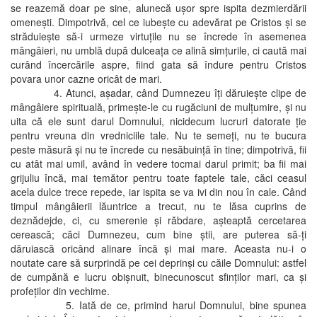
se reazemă doar pe sine, alunecă uşor spre ispita dezmierdării
omeneşti. Dimpotrivă, cel ce iubeşte cu adevărat pe Cristos şi se
străduieşte să-i urmeze virtuţile nu se încrede în asemenea
mângâieri, nu umblă după dulceaţa ce alină simţurile, ci caută mai
curând încercările aspre, fiind gata să îndure pentru Cristos
povara unor cazne oricât de mari.
4. Atunci, aşadar, când Dumnezeu îţi dăruieşte clipe de
mângâiere spirituală, primeşte-le cu rugăciuni de mulţumire, şi nu
uita că ele sunt darul Domnului, nicidecum lucruri datorate ţie
pentru vreuna din vredniciile tale. Nu te semeţi, nu te bucura
peste măsură şi nu te încrede cu nesăbuinţă în tine; dimpotrivă, fii
cu atât mai umil, având în vedere tocmai darul primit; ba fii mai
grijuliu încă, mai temător pentru toate faptele tale, căci ceasul
acela dulce trece repede, iar ispita se va ivi din nou în cale. Când
timpul mângâierii lăuntrice a trecut, nu te lăsa cuprins de
deznădejde, ci, cu smerenie şi răbdare, aşteaptă cercetarea
cerească; căci Dumnezeu, cum bine ştii, are puterea să-ţi
dăruiască oricând alinare încă şi mai mare. Aceasta nu-i o
noutate care să surprindă pe cei deprinşi cu căile Domnului: astfel
de cumpănă e lucru obişnuit, binecunoscut sfinţilor mari, ca şi
profeţilor din vechime.
5. Iată de ce, primind harul Domnului, bine spunea