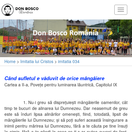
Home
>
Imitatia lui Cristos
>
imitatia 034
Când sufletul e văduvit de orice mângâiere
Cartea a II-a, Poveţe pentru luminarea lăuntrică, Capitolul IX
1. Nu-i greu să dispreţuieşti mângâierile oamenilor, cât
timp te bucuri de alinarea lui Dumnezeu. Dar neasemuit de greu
este să înduri lipsa alinărilor omeneşti, fiind, totodată, lipsit de
mângâierile lui Dumnezeu; şi să poţi suferi această însingurare a
inimii pentru mărirea lui Dumnezeu, fără a te căuta pe tine însuţi
în nimic, fără a te gândi la ceea ce ţi s-ar putea cuveni de fapt.