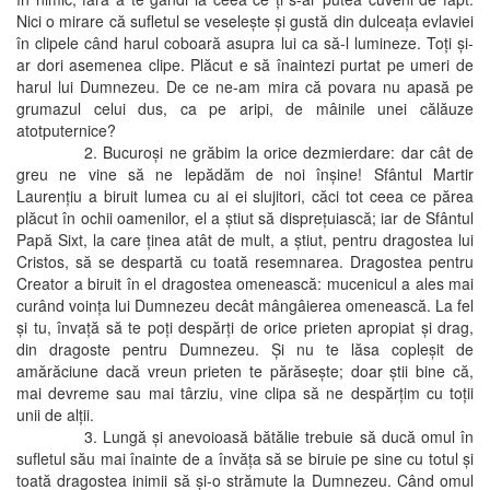
Nici o mirare că sufletul se veseleşte şi gustă din dulceaţa evlaviei
în clipele când harul coboară asupra lui ca să-l lumineze. Toţi şi-
ar dori asemenea clipe. Plăcut e să înaintezi purtat pe umeri de
harul lui Dumnezeu. De ce ne-am mira că povara nu apasă pe
grumazul celui dus, ca pe aripi, de mâinile unei călăuze
atotputernice?
2. Bucuroşi ne grăbim la orice dezmierdare: dar cât de
greu ne vine să ne lepădăm de noi înşine! Sfântul Martir
Laurenţiu a biruit lumea cu ai ei slujitori, căci tot ceea ce părea
plăcut în ochii oamenilor, el a ştiut să dispreţuiască; iar de Sfântul
Papă Sixt, la care ţinea atât de mult, a ştiut, pentru dragostea lui
Cristos, să se despartă cu toată resemnarea. Dragostea pentru
Creator a biruit în el dragostea omenească: mucenicul a ales mai
curând voinţa lui Dumnezeu decât mângâierea omenească. La fel
şi tu, învaţă să te poţi despărţi de orice prieten apropiat şi drag,
din dragoste pentru Dumnezeu. Şi nu te lăsa copleşit de
amărăciune dacă vreun prieten te părăseşte; doar ştii bine că,
mai devreme sau mai târziu, vine clipa să ne despărţim cu toţii
unii de alţii.
3. Lungă şi anevoioasă bătălie trebuie să ducă omul în
sufletul său mai înainte de a învăţa să se biruie pe sine cu totul şi
toată dragostea inimii să şi-o strămute la Dumnezeu. Când omul