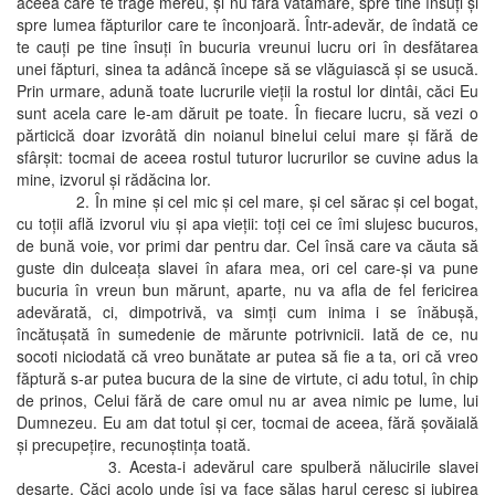
aceea care te trage mereu, şi nu fără vătămare, spre tine însuţi şi
spre lumea făpturilor care te înconjoară. Într-adevăr, de îndată ce
te cauţi pe tine însuţi în bucuria vreunui lucru ori în desfătarea
unei făpturi, sinea ta adâncă începe să se vlăguiască şi se usucă.
Prin urmare, adună toate lucrurile vieţii la rostul lor dintâi, căci Eu
sunt acela care le-am dăruit pe toate. În fiecare lucru, să vezi o
părticică doar izvorâtă din noianul binelui celui mare şi fără de
sfârşit: tocmai de aceea rostul tuturor lucrurilor se cuvine adus la
mine, izvorul şi rădăcina lor.
2. În mine şi cel mic şi cel mare, şi cel sărac şi cel bogat,
cu toţii află izvorul viu şi apa vieţii: toţi cei ce îmi slujesc bucuros,
de bună voie, vor primi dar pentru dar. Cel însă care va căuta să
guste din dulceaţa slavei în afara mea, ori cel care-şi va pune
bucuria în vreun bun mărunt, aparte, nu va afla de fel fericirea
adevărată, ci, dimpotrivă, va simţi cum inima i se înăbuşă,
încătuşată în sumedenie de mărunte potrivnicii. Iată de ce, nu
socoti niciodată că vreo bunătate ar putea să fie a ta, ori că vreo
făptură s-ar putea bucura de la sine de virtute, ci adu totul, în chip
de prinos, Celui fără de care omul nu ar avea nimic pe lume, lui
Dumnezeu. Eu am dat totul şi cer, tocmai de aceea, fără şovăială
şi precupeţire, recunoştinţa toată.
3. Acesta-i adevărul care spulberă nălucirile slavei
deşarte. Căci acolo unde îşi va face sălaş harul ceresc şi iubirea