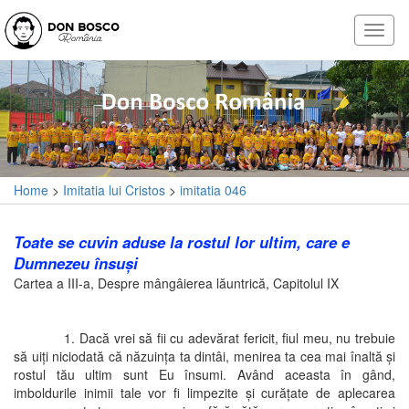
Home
>
Imitatia lui Cristos
>
imitatia 046
Toate se cuvin aduse la rostul lor ultim, care e
Dumnezeu însuşi
Cartea a III-a, Despre mângâierea lăuntrică, Capitolul IX
1. Dacă vrei să fii cu adevărat fericit, fiul meu, nu trebuie
să uiţi niciodată că năzuinţa ta dintâi, menirea ta cea mai înaltă şi
rostul tău ultim sunt Eu însumi. Având aceasta în gând,
imboldurile inimii tale vor fi limpezite şi curăţate de aplecarea