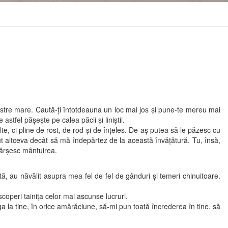
stre mare. Caută-ţi întotdeauna un loc mai jos şi pune-te mereu mai
stfel păşeşte pe calea păcii şi liniştii.
i pline de rost, de rod şi de înţeles. De-aş putea să le păzesc cu
ut altceva decât să mă îndepărtez de la această învăţătură. Tu, însă,
ăvârşesc mântuirea.
ată, au năvălit asupra mea fel de fel de gânduri şi temeri chinuitoare.
escoperi tainiţa celor mai ascunse lucruri.
la tine, în orice amărăciune, să-mi pun toată încrederea în tine, să