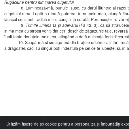
Rugăciune pentru luminarea cugetului
8. Luminează-mă, bunule Isuse, cu darul lăuntric al razei tale şi
cugetului meu. Luptă cu toată puterea, în numele meu, alungă fiara 
lăcaşul cel sfânt - adică într-o conştiinţă curată. Porunceşte Tu vârtejulu
9.
Trimite lumina ta şi adevărul
(
Ps
42, 3), ca să străluce
inima mea cu stropii veniţi din cer; deschide zăgazurile tale, revars
înalt toate dorinţele mele, ca, atingând o dată dulceaţa fericirii cer
10. Scapă-mă şi smulge-mă din braţele oricăror alintări trecătoare
a dragostei, căci Tu singur poţi îndestula pe cel ce te iubeşte, şi, în
Utilizăm fișiere de tip cookie pentru a personaliza și îmbunătăți ex