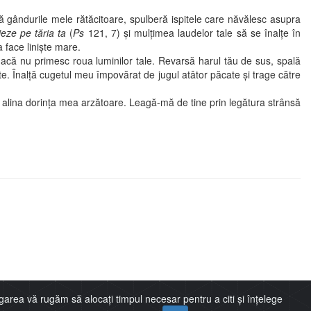
gândurile mele rătăcitoare, spulberă ispitele care năvălesc asupra
eze pe tăria ta
(
Ps
121, 7) şi mulţimea laudelor tale să se înalţe în
va face linişte mare.
acă nu primesc roua luminilor tale. Revarsă harul tău de sus, spală
te. Înalţă cugetul meu împovărat de jugul atâtor păcate şi trage către
alina dorinţa mea arzătoare. Leagă-mă de tine prin legătura strânsă
garea vă rugăm să alocați timpul necesar pentru a citi și înțelege