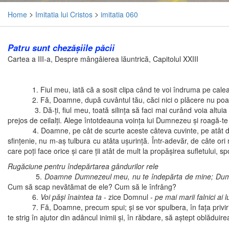
Home
>
Imitatia lui Cristos
>
imitatia 060
Patru sunt chezăşiile păcii
Cartea a III-a, Despre mângâierea lăuntrică, Capitolul XXIII
1. Fiul meu, iată că a sosit clipa când te voi îndruma pe calea păc
2. Fă, Doamne, după cuvântul tău, căci nici o plăcere nu poate
3. Dă-ţi, fiul meu, toată silinţa să faci mai curând voia altuia d
prejos de ceilalţi. Alege întotdeauna voinţa lui Dumnezeu şi roagă-te c
4. Doamne, pe cât de scurte aceste câteva cuvinte, pe atât de pli
sfinţenie, nu m-aş tulbura cu atâta uşurinţă. Într-adevăr, de câte o
care poţi face orice şi care ţii atât de mult la propăşirea sufletului,
Rugăciune pentru îndepărtarea gândurilor rele
5.
Doamne Dumnezeul meu, nu te îndepărta de mine; Dumnez
Cum să scap nevătămat de ele? Cum să le înfrâng?
6.
Voi păşi înaintea ta
- zice Domnul -
pe mai marii falnici ai l
7. Fă, Doamne, precum spui; şi se vor spulbera, în faţa privirii ta
te strig în ajutor din adâncul inimii şi, în răbdare, să aştept oblăduire