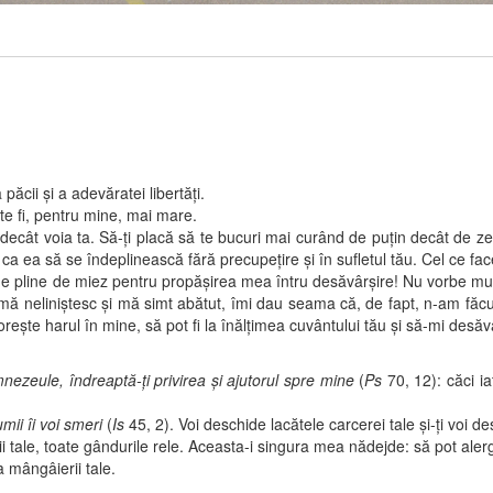
ii şi a adevăratei libertăţi.
 fi, pentru mine, mai mare.
ecât voia ta. Să-ţi placă să te bucuri mai curând de puţin decât de ze
a ea să se îndeplinească fără precupeţire şi în sufletul tău. Cel ce face a
ne de miez pentru propăşirea mea întru desăvârşire! Nu vorbe multe, c
ri mă neliniştesc şi mă simt abătut, îmi dau seama că, de fapt, n-am făc
 sporeşte harul în mine, să pot fi la înălţimea cuvântului tău şi să-mi des
eule, îndreaptă-ţi privirea şi ajutorul spre mine
(
Ps
70, 12): căci i
umii îi voi smeri
(
Is
45, 2). Voi deschide lacătele carcerei tale şi-ţi voi d
le, toate gândurile rele. Aceasta-i singura mea nădejde: să pot alerga 
a mângâierii tale.