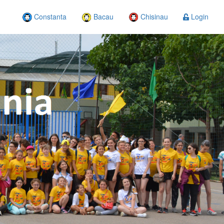
Constanta
Bacau
Chisinau
Login