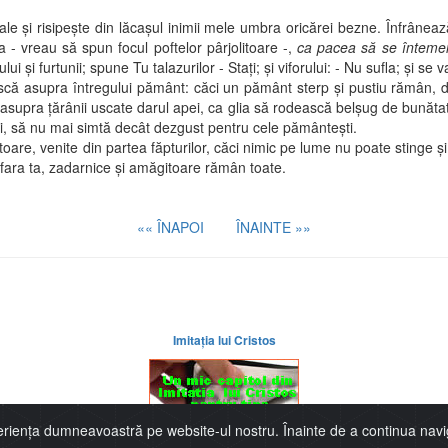
 risipeşte din lăcaşul inimii mele umbra oricărei bezne. Înfrânează 
- vreau să spun focul poftelor pârjolitoare -,
ca pacea să se întemei
i şi furtunii; spune Tu talazurilor - Staţi; şi viforului: - Nu sufla; şi se 
ască asupra întregului pământ: căci un pământ sterp şi pustiu rămân, d
ă asupra ţărânii uscate darul apei, ca glia să rodească belşug de bunăta
eşti, să nu mai simtă decât dezgust pentru cele pământeşti.
, venite din partea făpturilor, căci nimic pe lume nu poate stinge şi 
 afara ta, zadarnice şi amăgitoare rămân toate.
«« ÎNAPOI
ÎNAINTE »»
Imitaţia lui Cristos
periența dumneavoastră pe website-ul nostru. Înainte de a continua navi
Thomas de Kempis