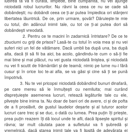
iubirea ta va fi curată, limpede, bine cumpănită, nu vei ajunge
niciodată robul lucrurilor. Nu râvni la ceea ce nu se cade să
dobândeşti; nu dobândi ceea ce ţi-ar putea împiedica ori stânjeni
libertatea lăuntrică. De ce, prin urmare, şovăi? Dăruieşte-te mie
cu totul, din adâncul inimii tale, cu tot ce ţi-ai putea dori să
dobândeşti vreodată.
2. Pentru ce te macini în zadarnică întristare? De ce te
zbuciumi cu griji de prisos? Lasă-te cu totul în voia mea şi nu vei
suferi nici un fel de vătămare. Dacă umbli ba după una, ba după
alta, dacă ţii să fii ba aici, ba acolo, gândindu-te cum o să-ţi fie
mai bine şi mai plăcut, nu vei gusta niciodată liniştea, şi niciodată
nu vei fi scutit de frământări şi de teamă; nimic pe lume nu-i fără
cusur şi în orice loc te-ai afla, se va găsi şi cine să ţi se pună
împotrivă.
3. Nu te vei pricopsi niciodată dobândind bunuri dinafară,
pe care mereu să le înmulţeşti cu nemiluita; mai curând
dispreţuieşte asemenea lucruri, retează legăturile tale cu ele,
pliveşte bine inima ta. Nu doar de bani ori de avere, ci şi de pofta
de a fi proslăvit, de gustul laudelor deşarte şi al tuturor acelor
lucruri care trec şi se duc, o dată cu lumea. Prea puţin îţi prieşte,
prea puţin reazem îţi dă locul unde te afli, dacă lipseşte spiritul şi
râvna; iar mult căutata pace a sufletului va fi şubredă şi
vremelnică, dacă starea inimii tale va fi lipsită de adevărata ei