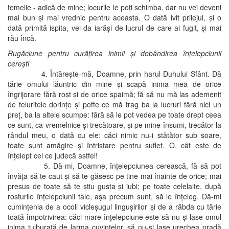
temelie - adică de mine; locurile le poţi schimba, dar nu vei deveni
mai bun şi mai vrednic pentru aceasta. O dată ivit prilejul, şi o
dată primită ispita, vei da iarăşi de lucrul de care ai fugit, şi mai
rău încă.
Rugăciune pentru curăţirea inimii şi dobândirea înţelepciunii
cereşti
4. Întăreşte-mă, Doamne, prin harul Duhului Sfânt. Dă
tărie omului lăuntric din mine şi scapă inima mea de orice
îngrijorare fără rost şi de orice spaimă; fă să nu mă las ademenit
de feluritele dorinţe şi pofte ce mă trag ba la lucruri fără nici un
preţ, ba la altele scumpe: fără să le pot vedea pe toate drept ceea
ce sunt, ca vremelnice şi trecătoare, şi pe mine însumi, trecător la
rândul meu, o dată cu ele: căci nimic nu-i stătător sub soare,
toate sunt amăgire şi întristare pentru suflet. O, cât este de
înţelept cel ce judecă astfel!
5. Dă-mi, Doamne, înţelepciunea cerească, fă să pot
învăţa să te caut şi să te găsesc pe tine mai înainte de orice; mai
presus de toate să te ştiu gusta şi iubi; pe toate celelalte, după
rosturile înţelepciunii tale, aşa precum sunt, să le înţeleg. Dă-mi
cuminţenia de a ocoli vicleşugul linguşirilor şi de a răbda cu tărie
toată împotrivirea: căci mare înţelepciune este să nu-şi lase omul
inima tulburată de larma cuvintelor, să nu-şi lase urechea pradă