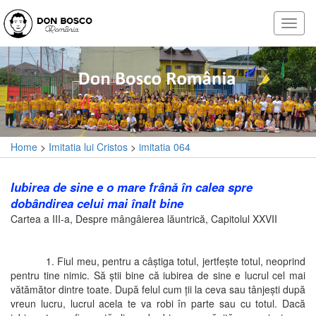
Home
>
Imitatia lui Cristos
>
imitatia 064
Iubirea de sine e o mare frână în calea spre
dobândirea celui mai înalt bine
Cartea a III-a, Despre mângâierea lăuntrică, Capitolul XXVII
1. Fiul meu, pentru a câştiga totul, jertfeşte totul, neoprind
pentru tine nimic. Să ştii bine că iubirea de sine e lucrul cel mai
vătămător dintre toate. După felul cum ţii la ceva sau tânjeşti după
vreun lucru, lucrul acela te va robi în parte sau cu totul. Dacă