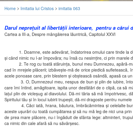
Home
>
Imitatia lui Cristos
>
imitatia 063
Darul nepreţuit al libertăţii interioare, pentru a cărui
Cartea a III-a, Despre mângâierea lăuntrică, Capitolul XXVI
1. Doamne, este adevărat, îndatorirea omului care tinde la desăvâr
şi când nimic nu l-ar împovăra; nu însă cu nesimţire, ci prin marele dar
2. Te rog cu toată stăruinţa, bunul meu Dumnezeu, apără-mă de grij
cad în mrejele plăcerii; izbăveşte-mă de orice piedică sufletească, 
acele ponoase care, prin blestem şi obştească osândă, apasă ca un jug a
3. O, Dumnezeul meu, nespus de bun şi plin de iubire, întoarce-
care îmi întind, amăgitoare, ispita unor desfătări de o clipă, ca să 
laţul plin de vicleşug al diavolului. Dă-mi tăria să mă împotrivesc, 
Spiritului tău şi în locul iubirii trupeşti, dă-mi dragoste pentru numele
4. Căci iată, hrana, băutura, îmbrăcămintea şi celelalte bunuri 
aceste uşurări cu toată cumpătarea şi să nu mă leg de nici una prin do
de prea mare plăcere, nu-i îngăduit de sfânta lege: altminteri, tru
ca nimic din cale afară să nu săvârşesc.