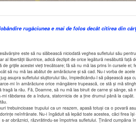
 dobândire rugăciunea e mai de folos decât citirea din cărţ
şire este să nu slăbească niciodată veghea sufletului său pentru cele
 al libertăţii lăuntrice, adică dezlipit de orice legătură nesăbuită faţă d
ile acestei vieţi trecătoare; fă să nu mă las prins în cursele ei; fe
încât să nu mă las abătut de amărăciune şi să cad. Nu-i vorba de acele l
supra sufletului slujitorului tău, împiedicându-l să păşească aşa cum şi-
mi în amărăciune orice mângâiere trupească, ce stă şi mă stinghereş
mă tragă la rău. Fă, Doamne, să nu mă las biruit de carne şi sânge, să 
dă-mi răbdarea de a îndura, statornicia de a ţine drumul până la capăt. Î
 tău.
trebuincioase trupului ca un reazem, apasă totuşi ca o povară asupra
rinţe neînfrânate. Nu-i îngăduit să lepăd toate acestea, căci firea îşi ce
pul s-ar obrăznici, răzvrătindu-se împotriva sufletului. Ţinând cumpăn