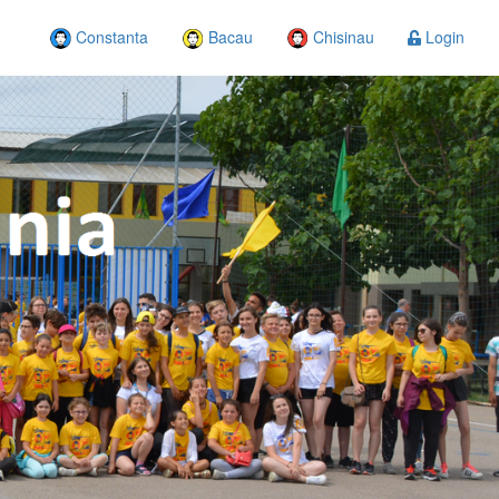
Constanta
Bacau
Chisinau
Login