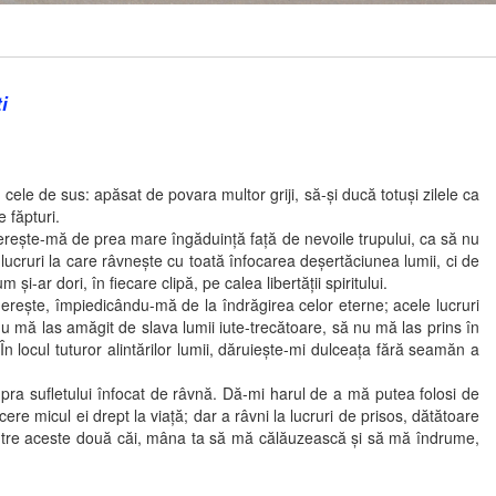
i
 de sus: apăsat de povara multor griji, să-şi ducă totuşi zilele ca
e făpturi.
reşte-mă de prea mare îngăduinţă faţă de nevoile trupului, ca să nu
ucruri la care râvneşte cu toată înfocarea deşertăciunea lumii, ci de
ar dori, în fiecare clipă, pe calea libertăţii spiritului.
te, împiedicându-mă de la îndrăgirea celor eterne; acele lucruri
nu mă las amăgit de slava lumii iute-trecătoare, să nu mă las prins în
n locul tuturor alintărilor lumii, dăruieşte-mi dulceaţa fără seamăn a
 sufletului înfocat de râvnă. Dă-mi harul de a mă putea folosi de
re micul ei drept la viaţă; dar a râvni la lucruri de prisos, dătătoare
a între aceste două căi, mâna ta să mă călăuzească şi să mă îndrume,