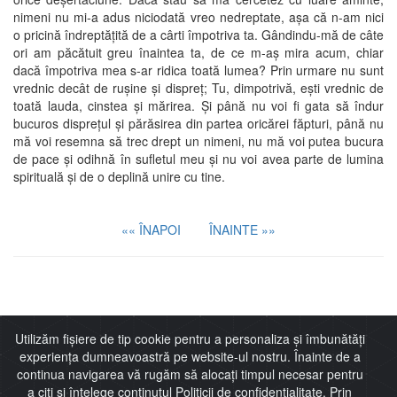
nimeni nu mi-a adus niciodată vreo nedreptate, aşa că n-am nici
o pricină îndreptăţită de a cârti împotriva ta. Gândindu-mă de câte
ori am păcătuit greu înaintea ta, de ce m-aş mira acum, chiar
dacă împotriva mea s-ar ridica toată lumea? Prin urmare nu sunt
vrednic decât de ruşine şi dispreţ; Tu, dimpotrivă, eşti vrednic de
toată lauda, cinstea şi mărirea. Şi până nu voi fi gata să îndur
bucuros dispreţul şi părăsirea din partea oricărei făpturi, până nu
mă voi resemna să trec drept un nimeni, nu mă voi putea bucura
de pace şi odihnă în sufletul meu şi nu voi avea parte de lumina
spirituală şi de o deplină unire cu tine.
«« ÎNAPOI
ÎNAINTE »»
Imitaţia lui Cristos
Utilizăm fișiere de tip cookie pentru a personaliza și îmbunătăți
experiența dumneavoastră pe website-ul nostru. Înainte de a
continua navigarea vă rugăm să alocați timpul necesar pentru
a citi și înțelege conținutul Politicii de confidențialitate. Prin