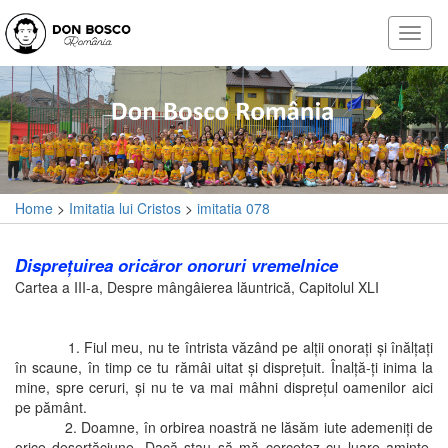
Home
>
Imitatia lui Cristos
>
imitatia 078
Dispreţuirea oricăror onoruri vremelnice
Cartea a III-a, Despre mângâierea lăuntrică, Capitolul XLI
1. Fiul meu, nu te întrista văzând pe alţii onoraţi şi înălţaţi
în scaune, în timp ce tu rămâi uitat şi dispreţuit. Înalţă-ţi inima la
mine, spre ceruri, şi nu te va mai mâhni dispreţul oamenilor aici
pe pământ.
2. Doamne, în orbirea noastră ne lăsăm iute ademeniţi de
orice deşertăciune. Dacă stau să mă cercetez cu luare aminte,