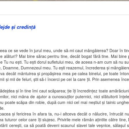
jde şi credinţă
e se vede în jurul meu, unde să-mi caut mângâierea? Doar în tine, 
e alături? Mai bine sărac pentru tine, decât bogat fără tine. Mai bine
unde Tu nu eşti. Tu eşti dorul sufletului meu, de aceea n-am cum să nu s
tine, Doamne, Dumnezeul meu. Tu eşti reazemul, încrederea şi mângâier
ceva decât mântuirea şi propăşirea mea pe calea binelui, pe toate întor
ii şi mii de feluri, ştii să-i încerci pe cei la care ţii. Prin asemenea în
i în tine îmi caut scăparea; ţie îţi încredinţez toate amărăciunile şi
lor, nici mâna de ajutor a cunoscuţilor puternici, nici sfătuitorii înţel
u poate scăpa din robie, după cum nici cel mai neştiut şi tainic ungher
de.
 fericirea în afara ta, nu-i altceva decât o nălucire, întrucât nu po
 tuturor celor care îţi slujesc. Privirile mele rămân aţintite către tin
ării cereşti, ca să poată deveni scaunul slavei tale veşnice, sălaşul s