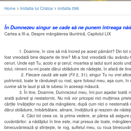
Home
>
Imitatia lui Cristos
>
imitatia 096
În Dumnezeu singur se cade să ne punem întreaga năde
Cartea a III-a, Despre mângâierea lăuntrică, Capitolul LIX
1. Doamne, în cine să mă încred pe acest pământ? Din tot ceea c
fost vreodată bine departe de tine? Mi-a fost vreodată rău avându-t
ceruri. Unde eşti Tu, acolo e şi cerul; moartea şi iadul sunt acolo 
totul, nimeni nu-mi poate dărui oblăduire de nădejde, în afară de 
2.
Fiecare caută ale sale
(
Fil
2, 31); singur Tu nu vrei alt
potrivnicii, toate le rânduieşti cu rost, spre folosul meu, aşa cum, în m
cuvine să te laud şi să te iubesc în aceeaşi măsură.
3. În tine, Doamne, Dumnezeul meu, îmi pun aşadar toată nădejdea ş
arată şubred şi nestatornic. Nu mă vor pricopsi nici mulţimea prieteni
cărţile învăţaţilor nu pot da mângâiere, după cum nici o nestemată n
dărui oblăduire, îmbărbătare, alinare, învăţătură şi reazem de nădej
4. Căci tot ceea ce, la prima vedere, ar părea să asigure pacea şi
cuvântărilor: a nădăjdui în tine este, mai presus de toate, mângâierea
binecuvântează şi sfinţeşte, te rog, sufletul meu, cu roua binecuvânt