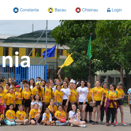
Constanta
Bacau
Chisinau
Login