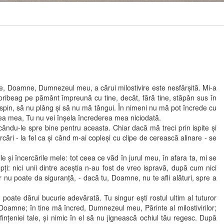
Doamne, Dumnezeul meu, a cărui milostivire este nesfârşită. Mi-a
 pribeag pe pământ împreună cu tine, decât, fără tine, stăpân sus în
uspin, să nu plâng şi să nu mă tângui. În nimeni nu mă pot încrede cu
ea mea, Tu nu vei înşela încrederea mea niciodată.
cându-le spre bine pentru aceasta. Chiar dacă mă treci prin ispite şi
cercări - la fel ca şi când m-ai copleşi cu clipe de cerească alinare - se
 încercările mele: tot ceea ce văd în jurul meu, în afara ta, mi se
epţi: nici unii dintre aceştia n-au fost de vreo ispravă, după cum nici
 nu poate da siguranţă, - dacă tu, Doamne, nu te afli alături, spre a
ate dărui bucurie adevărată. Tu singur eşti rostul ultim al tuturor
e, Doamne; în tine mă încred, Dumnezeul meu, Părinte al milostivirilor;
finţeniei tale, şi nimic în el să nu jignească ochiul tău regesc. După