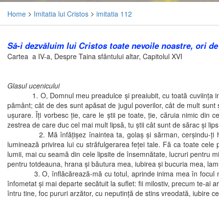
Home
>
Imitatia lui Cristos
>
imitatia 112
Să-i dezvăluim lui Cristos toate nevoile noastre, ori de
Cartea a IV-a, Despre Taina sfântului altar, Capitolul XVI
Glasul ucenicului
1. O, Domnul meu preadulce şi preaiubit, cu toată cuviinţa inimii 
pământ; cât de des sunt apăsat de jugul poverilor, cât de mult sunt sup
uşurare. Îţi vorbesc ţie, care le ştii pe toate, ţie, căruia nimic d
zestrea de care duc cel mai mult lipsă, tu ştii cât sunt de sărac şi lipsi
2. Mă înfăţişez înaintea ta, golaş şi sărman, cerşindu-ţi haruril
luminează privirea lui cu străfulgerarea feţei tale. Fă ca toate cele 
lumii, mai cu seamă din cele lipsite de însemnătate, lucruri pentru min
pentru totdeauna, hrana şi băutura mea, iubirea şi bucuria mea, lamu
3. O, înflăcărează-mă cu totul, aprinde inima mea în focul mistuitor 
înfometat şi mai departe secătuit la suflet: fii milostiv, precum te-ai 
întru tine, foc pururi arzător, cu neputinţă de stins vreodată, iubire ce