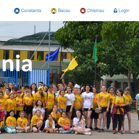
Constanta
Bacau
Chisinau
Login