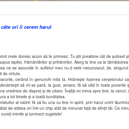
 câte ori îi cerem harul
mele doresc acum să te primesc: Tu ştii preabine cât de şubred şi de 
us ispitei, frământărilor şi prihănirilor. Alerg la tine ca la tămăduirea
in ceea ce se ascunde în sufletul meu nu-ţi este necunoscut, ţie, singu
t de virtute.
e, cerând în genunchi mila ta. Hrăneşte foamea cerşetorului care se 
pământeşti să mi se pară, la gust, amare; fă să văd în toate poverile şi 
e vrednice de dispreţ şi de uitare. Înalţă-mi inima spre tine, la ceruri,
ra a tot binele şi a toată bunătatea.
al iubirii: fă să fiu una cu tine în spirit, prin harul unirii lăuntric
arătat de-atâtea ori într-un chip atât de minunat faţă de sfinţii tăi. Ce mi
 cureţi inimile şi luminezi cugetele!