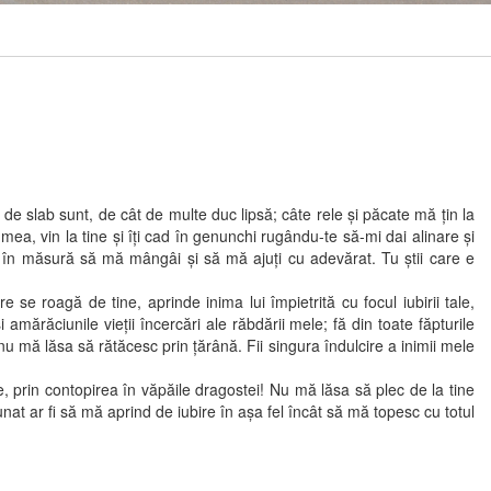
slab sunt, de cât de multe duc lipsă; câte rele şi păcate mă ţin la
 mea, vin la tine şi îţi cad în genunchi rugându-te să-mi dai alinare şi
rul în măsură să mă mângâi şi să mă ajuţi cu adevărat. Tu ştii care e
roagă de tine, aprinde inima lui împietrită cu focul iubirii tale,
amărăciunile vieţii încercări ale răbdării mele; fă din toate făpturile
 nu mă lăsa să rătăcesc prin ţărână. Fii singura îndulcire a inimii mele
e, prin contopirea în văpăile dragostei! Nu mă lăsa să plec de la tine
nunat ar fi să mă aprind de iubire în aşa fel încât să mă topesc cu totul