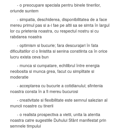
- o preocupare speciala pentru binele tinerilor,
oriunde suntem
- simpatia, deschiderea, disponibilitatea de a face
mereu primul pas si a-i fae pe altii sa se simta în largul
lor cu prietenia noastra, cu respectul nostru si cu
rabdarea noastra
- optimism si bucurie; fara descurajari în fata
dificultatilor ci o linistita si senina constiinta ca în orice
lucru exista ceva bun
- munca si cumpatare, echilibrul între energia
neobosita si munca grea, facut cu simplitate si
moderatie
- acceptarea cu bucurie a cotidianului; sfintenia
noastra consta în a fi mereu bucurosi
- creativitate si flexibilitate este semnul salezian al
muncii noastre cu tinerii
- o realista prospectiva a vietii, unita la atentia
noastra catre sugestiile Duhului Sfânt manifestat prin
semnele timpului