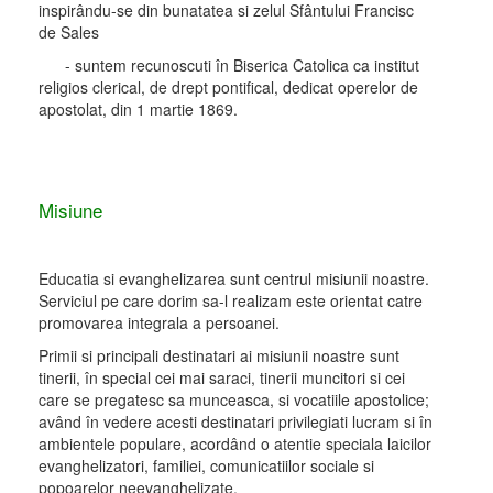
inspirându-se din bunatatea si zelul Sfântului Francisc
de Sales
- suntem recunoscuti în Biserica Catolica ca institut
religios clerical, de drept pontifical, dedicat operelor de
apostolat, din 1 martie 1869.
Misiune
Educatia si evanghelizarea sunt centrul misiunii noastre.
Serviciul pe care dorim sa-l realizam este orientat catre
promovarea integrala a persoanei.
Primii si principali destinatari ai misiunii noastre sunt
tinerii, în special cei mai saraci, tinerii muncitori si cei
care se pregatesc sa munceasca, si vocatiile apostolice;
având în vedere acesti destinatari privilegiati lucram si în
ambientele populare, acordând o atentie speciala laicilor
evanghelizatori, familiei, comunicatiilor sociale si
popoarelor neevanghelizate.