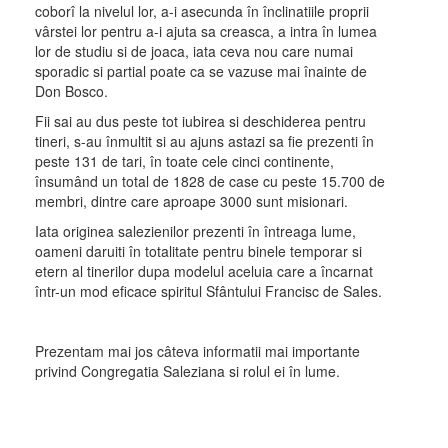
coborî la nivelul lor, a-i asecunda în înclinatiile proprii
vârstei lor pentru a-i ajuta sa creasca, a intra în lumea
lor de studiu si de joaca, iata ceva nou care numai
sporadic si partial poate ca se vazuse mai înainte de
Don Bosco.
Fii sai au dus peste tot iubirea si deschiderea pentru
tineri, s-au înmultit si au ajuns astazi sa fie prezenti în
peste 131 de tari, în toate cele cinci continente,
însumând un total de 1828 de case cu peste 15.700 de
membri, dintre care aproape 3000 sunt misionari.
Iata originea salezienilor prezenti în întreaga lume,
oameni daruiti în totalitate pentru binele temporar si
etern al tinerilor dupa modelul aceluia care a încarnat
într-un mod eficace spiritul Sfântului Francisc de Sales.
Prezentam mai jos câteva informatii mai importante
privind Congregatia Saleziana si rolul ei în lume.