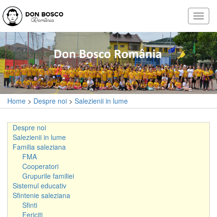
Home
>
Despre noi
>
Salezienii in lume
Despre noi
Salezienii in lume
Familia saleziana
FMA
Cooperatori
Grupurile familiei
Sistemul educativ
Sfintenie saleziana
Sfinti
Fericiti