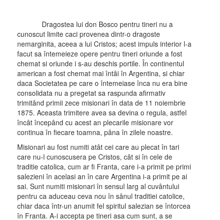
Dragostea lui don Bosco pentru tineri nu a
cunoscut limite caci provenea dintr-o dragoste
nemarginita, aceea a lui Cristos; acest impuls interior l-a
facut sa întemeieze opere pentru tineri oriunde a fost
chemat si oriunde i s-au deschis portile. În continentul
american a fost chemat mai întâi în Argentina, si chiar
daca Societatea pe care o întemeiase înca nu era bine
consolidata nu a pregetat sa raspunda afirmativ
trimitând primii zece misionari în data de 11 noiembrie
1875. Aceasta trimitere avea sa devina o regula, astfel
încât începând cu acest an plecarile misionare vor
continua în fiecare toamna, pâna în zilele noastre.
Misionari au fost numiti atât cei care au plecat în tari
care nu-l cunoscusera pe Cristos, cât si în cele de
traditie catolica, cum ar fi Franta, care i-a primit pe primi
salezieni în acelasi an în care Argentina i-a primit pe ai
sai. Sunt numiti misionari în sensul larg al cuvântului
pentru ca aduceau ceva nou în sânul traditiei catolice,
chiar daca într-un anumit fel spiritul salezian se întorcea
în Franta. A-i accepta pe tineri asa cum sunt, a se