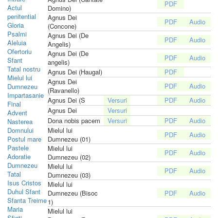
Actul
Domino)
penitential
Agnus Dei
Gloria
(Concone)
Psalmi
Agnus Dei (De
Aleluia
Angelis)
Ofertoriu
Agnus Dei (De
Sfant
angelis)
Tatal nostru
Agnus Dei (Haugal)
Mielul lui
Agnus Dei
Dumnezeu
(Ravanello)
Impartasanie
Agnus Dei (S
Final
Agnus Dei
Advent
Dona nobis pacem
Nasterea
Domnului
Mielul lui
Postul mare
Dumnezeu (01)
Pastele
Mielul lui
Adoratie
Dumnezeu (02)
Dumnezeu
Mielul lui
Tatal
Dumnezeu (03)
Isus Cristos
Mielul lui
Duhul Sfant
Dumnezeu (Bisoc
Sfanta Treime
1)
Maria
Mielul lui
Sfinti