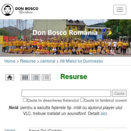
Home
>
Resurse
>
cantoral
>
09 Mielul lui Dumnezeu
Resurse
Cauta
Cauta in descrierea fisierului
Cauta in folderul curent
Notă
: pentru a asculta fișierele tip .midi cu ajutorul
player
-ului
VLC, trebuie instalat un
soundfont
. Detalii
aici
.
Intrare
Agnus Dei (Cantate