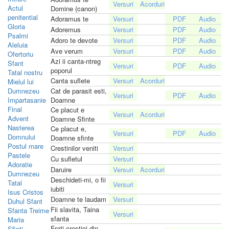
Actul
Domine (canon)
penitential
Adoramus te
Gloria
Adoremus
Psalmi
Adoro te devote
Aleluia
Ave verum
Ofertoriu
Azi ii canta-ntreg
Sfant
poporul
Tatal nostru
Canta suflete
Mielul lui
Dumnezeu
Cat de parasit esti,
Impartasanie
Doamne
Final
Ce placut e
Advent
Doamne Sfinte
Nasterea
Ce placut e,
Domnului
Doamne sfinte
Postul mare
Crestinilor veniti
Pastele
Cu sufletul
Adoratie
Daruire
Dumnezeu
Deschideti-mi, o fii
Tatal
iubiti
Isus Cristos
Doamne te laudam
Duhul Sfant
Fii slavita, Taina
Sfanta Treime
sfanta
Maria
Frati crestini din
Sfinti