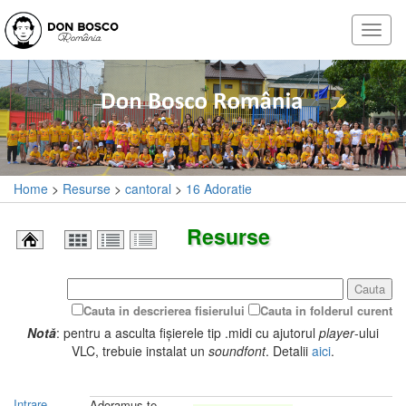
Home
>
Resurse
>
cantoral
>
16 Adoratie
Resurse
Cauta
Cauta in descrierea fisierului
Cauta in folderul curent
Notă
: pentru a asculta fișierele tip .midi cu ajutorul
player
-ului
VLC, trebuie instalat un
soundfont
. Detalii
aici
.
Intrare
Adoramus te