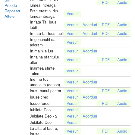
lumea intreaga
Preotie
Raposati
Frati crestini din
Altele
lumea-ntreaga
In fata Ta, Isus
iubit
In fata ta, Isus iubit
In genunchi sa-l
adoram
In mainile Lui
In taina sfantului
altar
Inaintea sfintei
Taine
Ine ma tov
umanaim (canon)
Isus, bunul pastor
Isuse cred
Isuse, cred
Iubilate Deo
Jubilate Deo - 2
Jubilate Deo
La altarul tau, o,
Isuse