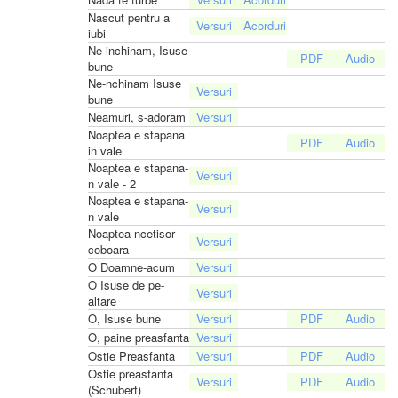
Nascut pentru a
iubi
Ne inchinam, Isuse
bune
Ne-nchinam Isuse
bune
Neamuri, s-adoram
Noaptea e stapana
in vale
Noaptea e stapana-
n vale - 2
Noaptea e stapana-
n vale
Noaptea-ncetisor
coboara
O Doamne-acum
O Isuse de pe-
altare
O, Isuse bune
O, paine preasfanta
Ostie Preasfanta
Ostie preasfanta
(Schubert)