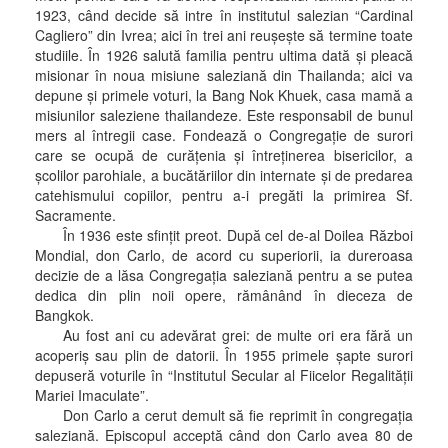
1923, când decide să intre în institutul salezian “Cardinal
Cagliero” din Ivrea; aici în trei ani reuşeşte să termine toate
studiile. În 1926 salută familia pentru ultima dată şi pleacă
misionar în noua misiune saleziană din Thailanda; aici va
depune şi primele voturi, la Bang Nok Khuek, casa mamă a
misiunilor saleziene thailandeze. Este responsabil de bunul
mers al întregii case. Fondează o Congregaţie de surori
care se ocupă de curăţenia şi întreţinerea bisericilor, a
şcolilor parohiale, a bucătăriilor din internate şi de predarea
catehismului copiilor, pentru a-i pregăti la primirea Sf.
Sacramente.
În 1936 este sfinţit preot. După cel de-al Doilea Război
Mondial, don Carlo, de acord cu superiorii, ia dureroasa
decizie de a lăsa Congregaţia saleziană pentru a se putea
dedica din plin noii opere, rămânând în dieceza de
Bangkok.
Au fost ani cu adevărat grei: de multe ori era fără un
acoperiş sau plin de datorii. În 1955 primele şapte surori
depuseră voturile în “Institutul Secular al Fiicelor Regalităţii
Mariei Imaculate”.
Don Carlo a cerut demult să fie reprimit în congregaţia
saleziană. Episcopul acceptă când don Carlo avea 80 de