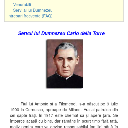
Venerabili
Servi ai lui Dumnezeu
Intrebari frecvente (FAQ)
Servul lui Dumnezeu Carlo della Torre
Fiul lui
Antonio şi a Filomenei, s-a născut pe 9 iulie
1900 la Cernusco, aproape de Milano. Era al patrulea din
cei şapte fraţi. În 1917 este chemat să-şi apere ţara. Se
întoarce acasă cu bine, dar rămâne în scurt timp fără tată,
motiv pentru care va devine responsabilul familiei până în