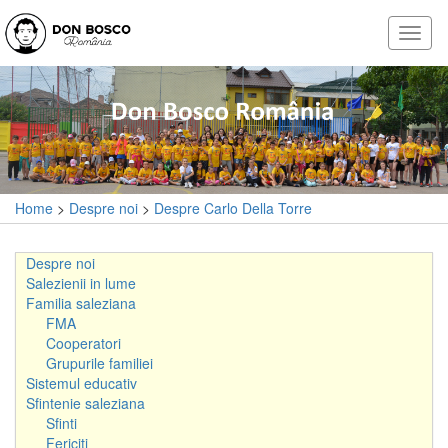
Home
>
Despre noi
>
Despre Carlo Della Torre
Despre noi
Salezienii in lume
Familia saleziana
FMA
Cooperatori
Grupurile familiei
Sistemul educativ
Sfintenie saleziana
Sfinti
Fericiti