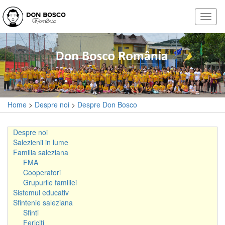
Home
>
Despre noi
>
Despre Don Bosco
Despre noi
Salezienii in lume
Familia saleziana
FMA
Cooperatori
Grupurile familiei
Sistemul educativ
Sfintenie saleziana
Sfinti
Fericiti