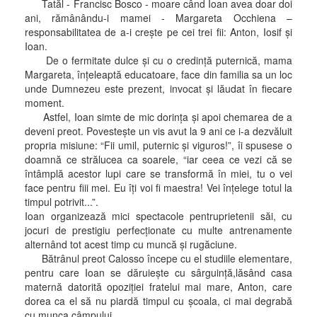
Tatăl - Francisc Bosco - moare când Ioan avea doar doi
ani, rămânându-i mamei - Margareta Occhiena –
responsabilitatea de a-i creşte pe cei trei fii: Anton, Iosif şi
Ioan.
De o fermitate dulce şi cu o credinţă puternică, mama
Margareta, înţeleaptă educatoare, face din familia sa un loc
unde Dumnezeu este prezent, invocat şi lăudat în fiecare
moment.
Astfel, Ioan simte de mic dorinţa şi apoi chemarea de a
deveni preot. Povesteşte un vis avut la 9 ani ce i-a dezvăluit
propria misiune: “Fii umil, puternic şi viguros!”, îi spusese o
doamnă ce strălucea ca soarele, “iar ceea ce vezi că se
întâmplă acestor lupi care se transformă în miei, tu o vei
face pentru fiii mei. Eu îţi voi fi maestra! Vei înţelege totul la
timpul potrivit...”.
Ioan organizează mici spectacole pentruprietenii săi, cu
jocuri de prestigiu perfecţionate cu multe antrenamente
alternând tot acest timp cu muncă şi rugăciune.
Bătrânul preot Calosso începe cu el studiile elementare,
pentru care Ioan se dăruieşte cu sârguinţă,lăsând casa
maternă datorită opoziţiei fratelui mai mare, Anton, care
dorea ca el să nu piardă timpul cu şcoala, ci mai degrabă
cu munca câmpului.