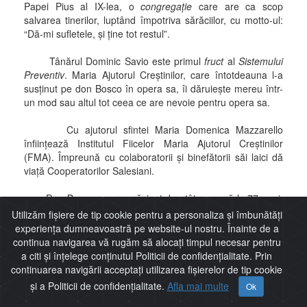
Papei Pius al IX-lea, o
congregaţie
care are ca scop
salvarea tinerilor, luptând împotriva sărăciilor, cu motto-ul:
“Dă-mi sufletele, şi ţine tot restul”.
Tânărul Dominic Savio este primul
fruct
al
Sistemului
Preventiv
. Maria Ajutorul Creştinilor, care întotdeauna l-a
susţinut pe don Bosco în opera sa, îi dăruieşte mereu într-
un mod sau altul tot ceea ce are nevoie pentru opera sa.
Cu ajutorul sfintei Maria Domenica Mazzarello
înfiinţează Institutul Fiicelor Maria Ajutorul Creştinilor
(FMA). Împreună cu colaboratorii şi binefătorii săi laici dă
viaţă Cooperatorilor Salesiani.
Don Bosco moare măcinat de atâta muncă la 77 anni,
pe 31 ianuarie 1888. Recunoscut de Biserică ca “tată şi
Utilizăm fișiere de tip cookie pentru a personaliza și îmbunătăți
maestru al tinerilor”, Papa Pius al XI-lea, care îl cunoscuse
experiența dumneavoastră pe website-ul nostru. Înainte de a
personal, îl declară fericit în 1929, şi sfânt în ziua de
continua navigarea vă rugăm să alocați timpul necesar pentru
Sfintele Paşte, pe 1 aprilie 1934.
a citi și înțelege conținutul Politicii de confidențialitate. Prin
continuarea navigării acceptați utilizarea fișierelor de tip cookie
și a Politicii de confidențialitate.
Afla mai multe
Ok
Harta Site
Politică de confidențialitate
Nr vizitatori:
1217245