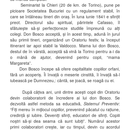
Seminarist la Chieri (20 de km. de Torino), pune pe
picioare Societatea Bucuriei cu un regulament stabil, în
care se întâlneau tineri din oraş. În luna iunie 1841 e sfinţit
preot. Directorul său spiritual, părintele Cafasso, îl
sfătuieşte să-şi perfecţioneze studiile împreună cu alţi
colegi. Don Bosco acceptă, şi în acest timp, adună în jurul
său primii tineri, organizând un Oratoriu festiv, la început
itinerant iar apoi stabil la Valdocco. Mama lui don Bosco,
destul de în vârstă, acceptă să vină la Torino pentru a-i da
o mână de ajutor, devenind pentru copii, “mama
Margareta”.
Don Bosco începe să ofere ospitalitate copiilor orfani,
fără un acoperiş. Îi învaţă o meserie cinstită, îi învaţă să-l
iubească pe Dumnezeu,: cântă, se joacă, se roagă cu ei.
După câţiva ani, unii dintre aceşti copii din Oratoriu
devin colaboratorii de încredere ai lui don Bosco. Se
dezvoltă astfel metoda sa educativă,
Sistemul Preventiv
:
“Fiţi mereu în mijlocul copiilor, prevenind păcatul cu raţiune,
credinţă şi iubire. Deveniţi sfinţi, educatori de sfinţi. Copiii
noştri să-şi dea seama că sunt iubiţi”. Numărul acestor
primi colaboratori creşte, iar cu timpul, devin cu acordul