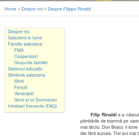
Home
>
Despre noi
>
Despre Filippo Rinaldi
Despre noi
Salezienii in lume
Familia saleziana
FMA
Cooperatori
Grupurile familiei
Sistemul educativ
Sfintenie saleziana
Sfinti
Fericiti
Venerabili
Servi ai lui Dumnezeu
Intrebari frecvente (FAQ)
Filip Rinaldi
s-a născut 
plimbările de toamnă pe care O
mai târziu. Don Bosco îi scrie
dar fără succes. Trei ani mai 