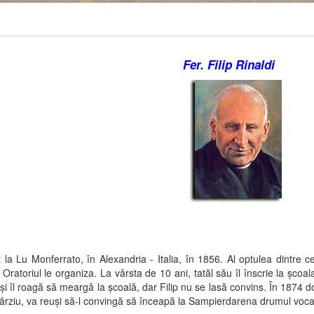
Fer. Filip Rinaldi
la Lu Monferrato, în Alexandria - Italia, în 1856. Al optulea dintre c
ratoriul le organiza. La vârsta de 10 ani, tatăl său îl înscrie la şcoala
 şi îl roagă să meargă la şcoală, dar Filip nu se lasă convins. În 1874 
târziu, va reuşi să-l convingă să înceapă la Sampierdarena drumul vocaţ