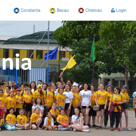
Constanta
Bacau
Chisinau
Login