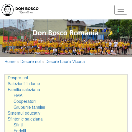
Home
>
Despre noi
>
Despre Laura Vicuna
Despre noi
Salezienii in lume
Familia saleziana
FMA
Cooperatori
Grupurile familiei
Sistemul educativ
Sfintenie saleziana
Sfinti
Fericiti