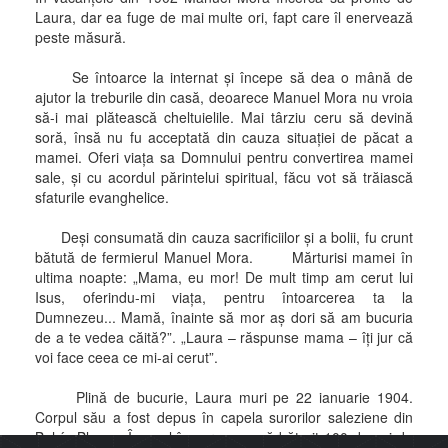
Laura, dar ea fuge de mai multe ori, fapt care îl enervează
peste măsură.
Se întoarce la internat şi începe să dea o mână de
ajutor la treburile din casă, deoarece Manuel Mora nu vroia
să-i mai plătească cheltuielile. Mai târziu ceru să devină
soră, însă nu fu acceptată din cauza situaţiei de păcat a
mamei. Oferi viaţa sa Domnului pentru convertirea mamei
sale, şi cu acordul părintelui spiritual, făcu vot să trăiască
sfaturile evanghelice.
Deşi consumată din cauza sacrificiilor şi a bolii, fu crunt
bătută de fermierul Manuel Mora. Mărturisi mamei în
ultima noapte: „Mama, eu mor! De mult timp am cerut lui
Isus, oferindu-mi viaţa, pentru întoarcerea ta la
Dumnezeu... Mamă, înainte să mor aş dori să am bucuria
de a te vedea căită?”. „Laura – răspunse mama – îţi jur că
voi face ceea ce mi-ai cerut”.
Plină de bucurie, Laura muri pe 22 ianuarie 1904.
Corpul său a fost depus în capela surorilor saleziene din
Bahía Blanca. În anul în care s-au sărbătorit 100 de ani de