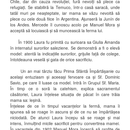
Chile, dar din cauza revoluţiei, fură nevoiţi să plece ca
refugiaţi. Se stabiliră la Temuco, într-o casă saracă, unde
tatăl muri pe neaşteptate, iar mama se văzu nevoită să
plece cu cele două fiice în Argentina. Ajunseră la Junín de
los Andes. Mercede îl cunoscu acolo pe Manuel Mora şi
acceptă să locuiască şi să muncească la ferma lui.
În 1900 Laura fu primită cu surioara sa Giulia Amanda
în internatul surorilor saleziene. Se demonstră a fi o elevă
model: atentă la indicaţiile surorilor, grijulie faţă de colege,
întotdeauna veselă şi gata de orice sacrificiu.
Un an mai târziu făcu Prima Sfântă Împărtăşanie cu
acelaşi entuziasm şi aceeaşi fervoare ca şi Sf. Dominic
Savio, pe care îl luase ca model. Intră în Grupul Sf. Maria.
În timp ce o soră la catehism, explica sacramentul
căsătoriei, Laura înţelese situaţia de păcat în care trăia
mama sa: leşină.
Înţelese de ce în timpul vacanţelor la fermă, mama îi
spunea să se roage în ascuns şi de ce nu se împărtăşea
niciodată. De atunci Laura începu să se roage şi mai
intens, înmulţind micile sacrificii pentru convertirea mamei.
În vacanţele din 1902 Manuel Mora încercă să profite de