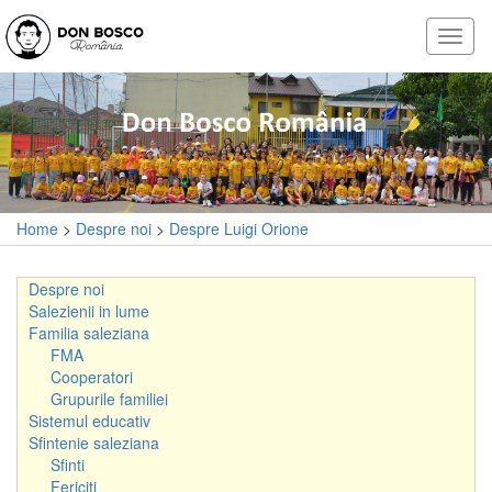
Home
>
Despre noi
>
Despre Luigi Orione
Despre noi
Salezienii in lume
Familia saleziana
FMA
Cooperatori
Grupurile familiei
Sistemul educativ
Sfintenie saleziana
Sfinti
Fericiti