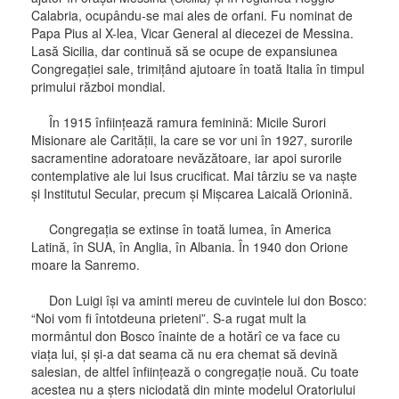
Calabria, ocupându-se mai ales de orfani. Fu nominat de
Papa Pius al X-lea, Vicar General al diecezei de Messina.
Lasă Sicilia, dar continuă să se ocupe de expansiunea
Congregaţiei sale, trimiţând ajutoare în toată Italia în timpul
primului război mondial.
În 1915 înfiinţează ramura feminină: Micile Surori
Misionare ale Carităţii, la care se vor uni în 1927, surorile
sacramentine adoratoare nevăzătoare, iar apoi surorile
contemplative ale lui Isus crucificat. Mai târziu se va naşte
şi Institutul Secular, precum şi Mişcarea Laicală Orionină.
Congregaţia se extinse în toată lumea, în America
Latină, în SUA, în Anglia, în Albania. În 1940 don Orione
moare la Sanremo.
Don Luigi îşi va aminti mereu de cuvintele lui don Bosco:
“Noi vom fi întotdeuna prieteni”. S-a rugat mult la
mormântul don Bosco înainte de a hotărî ce va face cu
viaţa lui, şi şi-a dat seama că nu era chemat să devină
salesian, de altfel înfiinţează o congregaţie nouă. Cu toate
acestea nu a şters niciodată din minte modelul Oratoriului