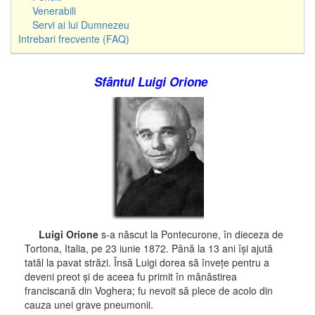
Venerabili
Servi ai lui Dumnezeu
Intrebari frecvente (FAQ)
Sfântul Luigi Orione
Luigi Orione
s-a născut la Pontecurone, în dieceza de
Tortona, Italia, pe 23 iunie 1872. Până la 13 ani îşi ajută
tatăl la pavat străzi. Însă Luigi dorea să înveţe pentru a
deveni preot şi de aceea fu primit în mănăstirea
franciscană din Voghera; fu nevoit să plece de acolo din
cauza unei grave pneumonii.