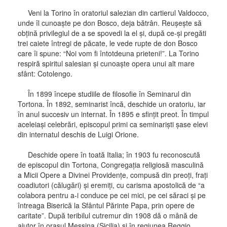
Veni la Torino în oratoriul salezian din cartierul Valdocco,
unde îl cunoaşte pe don Bosco, deja bătrân. Reuşeşte să
obţină privilegiul de a se spovedi la el şi, după ce-şi pregăti
trei caiete întregi de păcate, le vede rupte de don Bosco
care îi spune: “Noi vom fi întotdeuna prieteni!”. La Torino
respiră spiritul salesian şi cunoaşte opera unui alt mare
sfânt: Cotolengo.
În 1899 începe studiile de filosofie în Seminarul din
Tortona. În 1892, seminarist încă, deschide un oratoriu, iar
în anul succesiv un internat. În 1895 e sfinţit preot. În timpul
aceleiaşi celebrări, episcopul primi ca seminarişti şase elevi
din internatul deschis de Luigi Orione.
Deschide opere în toată Italia; în 1903 fu reconoscută
de episcopul din Tortona, Congregaţia religiosă masculină
a Micii Opere a Divinei Providenţe, compusă din preoţi, fraţi
coadiutori (călugări) şi eremiţi, cu carisma apostolică de “a
colabora pentru a-i conduce pe cei mici, pe cei săraci şi pe
întreaga Biserică la Sfântul Părinte Papa, prin opere de
caritate”. După teribilul cutremur din 1908 dă o mână de
ajutor în oraşul Messina (Sicilia) şi în regiunea Reggio