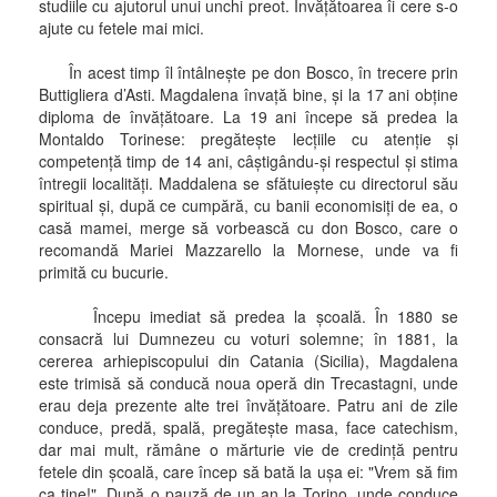
studiile cu ajutorul unui unchi preot. Învăţătoarea îi cere s-o
ajute cu fetele mai mici.
În acest timp îl întâlneşte pe don Bosco, în trecere prin
Buttigliera d’Asti. Magdalena învaţă bine, şi la 17 ani obţine
diploma de învăţătoare. La 19 ani începe să predea la
Montaldo Torinese: pregăteşte lecţiile cu atenţie şi
competenţă timp de 14 ani, câştigându-şi respectul şi stima
întregii localităţi. Maddalena se sfătuieşte cu directorul său
spiritual şi, după ce cumpără, cu banii economisiţi de ea, o
casă mamei, merge să vorbească cu don Bosco, care o
recomandă Mariei Mazzarello la Mornese, unde va fi
primită cu bucurie.
Începu imediat să predea la şcoală. În 1880 se
consacră lui Dumnezeu cu voturi solemne; în 1881, la
cererea arhiepiscopului din Catania (Sicilia), Magdalena
este trimisă să conducă noua operă din Trecastagni, unde
erau deja prezente alte trei învăţătoare. Patru ani de zile
conduce, predă, spală, pregăteşte masa, face catechism,
dar mai mult, rămâne o mărturie vie de credinţă pentru
fetele din şcoală, care încep să bată la uşa ei: "Vrem să fim
ca tine!". După o pauză de un an la Torino, unde conduce