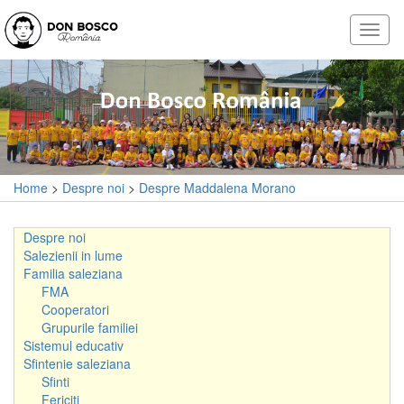
Home
>
Despre noi
>
Despre Maddalena Morano
Despre noi
Salezienii in lume
Familia saleziana
FMA
Cooperatori
Grupurile familiei
Sistemul educativ
Sfintenie saleziana
Sfinti
Fericiti