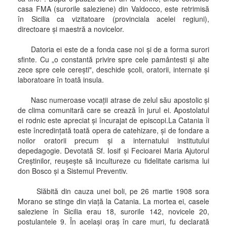
casa FMA (surorile saleziene) din Valdocco, este retrimisă
în Sicilia ca vizitatoare (provinciala acelei regiuni),
directoare şi maestră a novicelor.
Datoria ei este de a fonda case noi şi de a forma surori
sfinte. Cu „o constantă privire spre cele pamântesti şi alte
zece spre cele cereşti", deschide şcoli, oratorii, internate şi
laboratoare în toată insula.
Nasc numeroase vocaţii atrase de zelul său apostolic şi
de clima comunitară care se crează în jurul ei. Apostolatul
ei rodnic este apreciat şi încurajat de episcopi.La Catania îi
este încredinţată toată opera de catehizare, şi de fondare a
noilor oratorii precum şi a internatului institutului
depedagogie. Devotată Sf. Iosif şi Fecioarei Maria Ajutorul
Creştinilor, reuşeşte să incultureze cu fidelitate carisma lui
don Bosco şi a Sistemul Preventiv.
Slăbită din cauza unei boli, pe 26 martie 1908 sora
Morano se stinge din viaţă la Catania. La mortea ei, casele
saleziene în Sicilia erau 18, surorile 142, novicele 20,
postulantele 9. În acelaşi oraş în care muri, fu declarată