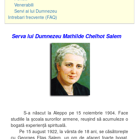
Venerabili
Servi ai lui Dumnezeu
Intrebari frecvente (FAQ)
Serva lui Dumnezeu Mathilde Chelhot Salem
S-a născut la Aleppo pe 15 noiembrie 1904. Face
studiile la şcoala surorilor armene, reuşind să acumuleze o
bogată experienţă spirituală.
Pe 15 august 1922, la vârsta de 18 ani, se căsătoreşte
cu Georges Elias Salem, un om de afaceri foarte bogat.