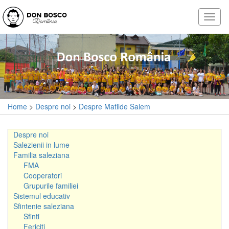
Home
>
Despre noi
>
Despre Matilde Salem
Despre noi
Salezienii in lume
Familia saleziana
FMA
Cooperatori
Grupurile familiei
Sistemul educativ
Sfintenie saleziana
Sfinti
Fericiti