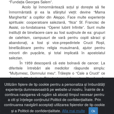
“Fundaţia Georges Salem”.
Acolo îşi înmormântează soţul şi doreşte să fie
înmormântată şi ea la sfârşitul vieţii: devine “Mama
Margherita” a copiilor din Aleppo. Face multe experienţe
spirituale: cooperatoare saleziană, “fiica” Sf. Francisc de
Assisi, co-fondatoarea “Operei Iubirii Infinite”. Sunt multe
instituţii de binefacere care au fost susţinute de ea: grupuri
de catehism, campusuri de vară pentru copiii săraci şi
abandonaţi, a fost şi vice-preşedintele Crucii Roşii,
binefăcătoare pentru religia musulmană, ajutor pentru
minorii din puşcărie, şi total implicată în apostolatul
salezian.
În 1959 descoperă că este bolnavă de cancer. La
diferitele întrebări ale medicilor răspunde simplu:
"Mulţumesc, Domnului meu". Trăieşte o “Cale a Crucii” ce
durează 20 de luni. Prin testament împarte ultimele sale
bogăţii operelor de binefacere, spunând: "Mor într-o casă
Utilizăm fișiere de tip cookie pentru a personaliza și îmbunătăți
care nu-mi mai aparţine". Moare pe 27 februarie 1961 la
experiența dumneavoastră pe website-ul nostru. Înainte de a
vârsta de 56 de ani, aceeaşi vârstă la care a murit şi soţul
continua navigarea vă rugăm să alocați timpul necesar pentru
său, Georges.
a citi și înțelege conținutul Politicii de confidențialitate. Prin
continuarea navigării acceptați utilizarea fișierelor de tip cookie
și a Politicii de confidențialitate.
Afla mai multe
Ok