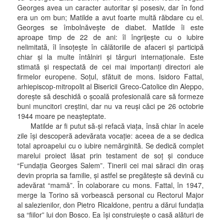
Georges avea un caracter autoritar şi posesiv, dar în fond
era un om bun; Matilde a avut foarte multă răbdare cu el.
Georges se îmbolnăveşte de diabet. Matilde îi este
aproape timp de 22 de ani: îl îngrijeşte cu o iubire
nelimitată, îl însoţeşte în călătoriile de afaceri şi participă
chiar şi la multe întâlniri şi târguri internaţionale. Este
stimată şi respectată de cei mai importanţi directori ale
firmelor europene. Soţul, sfătuit de mons. Isidoro Fattal,
arhiepiscop-mitropolit al Bisericii Greco-Catolice din Aleppo,
doreşte să deschidă o şcoală profesională care să formeze
buni muncitori creştini, dar nu va reuşi căci pe 26 octobrie
1944 moare pe neaşteptate.
Matilde ar fi putut să-şi refacă viaţa, însă chiar în acele
zile îşi descoperă adevărata vocaţie: aceea de a se dedica
total aproapelui cu o iubire nemărginită. Se dedică complet
marelui proiect lăsat prin testament de soţ şi conduce
“Fundaţia Georges Salem”. Tinerii cei mai săraci din oraş
devin propria sa familie, şi astfel se pregăteşte să devină cu
adevărat “mamă”. În colaborare cu mons. Fattal, în 1947,
merge la Torino să vorbească personal cu Rectorul Major
al salezienilor, don Pietro Ricaldone, pentru a dărui fundaţia
sa “fiilor” lui don Bosco. Ea îşi construieşte o casă alături de