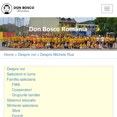
Home
>
Despre noi
>
Despre Michele Rua
Despre noi
Salezienii in lume
Familia saleziana
FMA
Cooperatori
Grupurile familiei
Sistemul educativ
Sfintenie saleziana
Sfinti
Fericiti