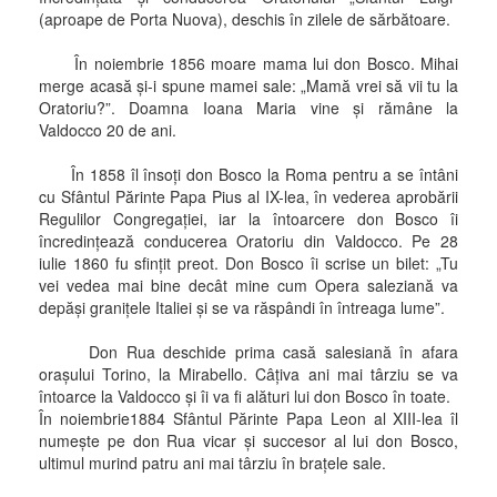
(aproape de Porta Nuova), deschis în zilele de sărbătoare.
În noiembrie 1856 moare mama lui don Bosco. Mihai
merge acasă şi-i spune mamei sale: „Mamă vrei să vii tu la
Oratoriu?”. Doamna Ioana Maria vine şi rămâne la
Valdocco 20 de ani.
În 1858 îl însoţi don Bosco la Roma pentru a se întâni
cu Sfântul Părinte Papa Pius al IX-lea, în vederea aprobării
Regulilor Congregaţiei, iar la întoarcere don Bosco îi
încredinţează conducerea Oratoriu din Valdocco. Pe 28
iulie 1860 fu sfinţit preot. Don Bosco îi scrise un bilet: „Tu
vei vedea mai bine decât mine cum Opera saleziană va
depăşi graniţele Italiei şi se va răspândi în întreaga lume”.
Don Rua deschide prima casă salesiană în afara
oraşului Torino, la Mirabello. Câţiva ani mai târziu se va
întoarce la Valdocco şi îi va fi alături lui don Bosco în toate.
În noiembrie1884 Sfântul Părinte Papa Leon al XIII-lea îl
numeşte pe don Rua vicar şi succesor al lui don Bosco,
ultimul murind patru ani mai târziu în braţele sale.