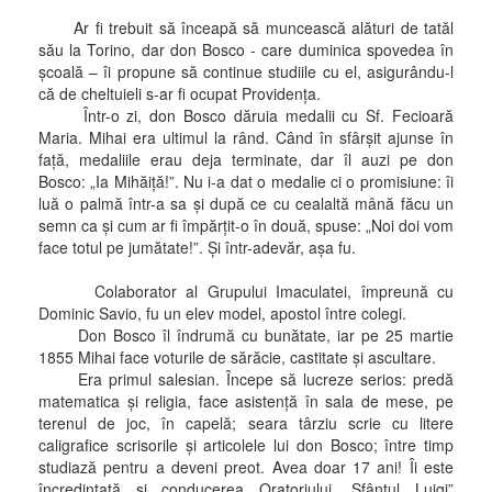
Ar fi trebuit să înceapă să muncească alături de tatăl
său la Torino, dar don Bosco - care duminica spovedea în
şcoală – îi propune să continue studiile cu el, asigurându-l
că de cheltuieli s-ar fi ocupat Providenţa.
Într-o zi, don Bosco dăruia medalii cu Sf. Fecioară
Maria. Mihai era ultimul la rând. Când în sfârşit ajunse în
faţă, medaliile erau deja terminate, dar îl auzi pe don
Bosco: „Ia Mihăiţă!”. Nu i-a dat o medalie ci o promisiune: îi
luă o palmă într-a sa şi după ce cu cealaltă mână făcu un
semn ca şi cum ar fi împărţit-o în două, spuse: „Noi doi vom
face totul pe jumătate!”. Şi într-adevăr, aşa fu.
Colaborator al Grupului Imaculatei, împreună cu
Dominic Savio, fu un elev model, apostol între colegi.
Don Bosco îl îndrumă cu bunătate, iar pe 25 martie
1855 Mihai face voturile de sărăcie, castitate şi ascultare.
Era primul salesian. Începe să lucreze serios: predă
matematica şi religia, face asistenţă în sala de mese, pe
terenul de joc, în capelă; seara târziu scrie cu litere
caligrafice scrisorile şi articolele lui don Bosco; între timp
studiază pentru a deveni preot. Avea doar 17 ani! Îi este
încredinţată şi conducerea Oratoriului „Sfântul Luigi”