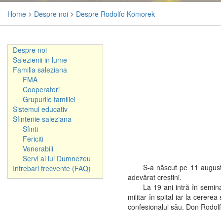
Home
>
Despre noi
>
Despre Rodolfo Komorek
Despre noi
Salezienii in lume
Familia saleziana
FMA
Cooperatori
Grupurile familiei
Sistemul educativ
Sfintenie saleziana
Sfinti
Fericiti
Venerabili
Servi ai lui Dumnezeu
S-a născut pe 11 august 
Intrebari frecvente (FAQ)
adevărat creştini.
La 19 ani intră în semin
militar în spital iar la cerer
confesionalul său. Don Rodolfo 