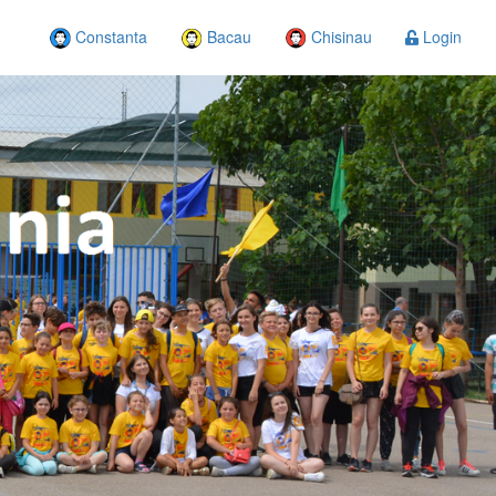
Constanta
Bacau
Chisinau
Login