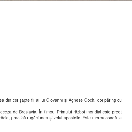
a din cei şapte fii ai lui Giovanni şi Agnese Goch, doi părinţi cu
ieceza de Breslavia. În timpul Primului război mondial este preot
sărăcia, practică rugăciunea şi zelul apostolic. Este mereu coadă la