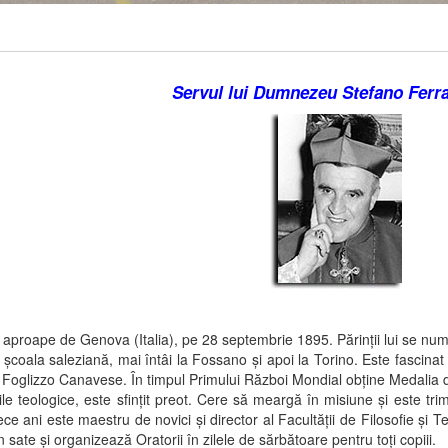
Servul lui Dumnezeu Stefano Ferr
proape de Genova (Italia), pe 28 septembrie 1895. Părinţii lui se num
la saleziană, mai întâi la Fossano şi apoi la Torino. Este fascinat d
a Foglizzo Canavese. În timpul Primului Război Mondial obţine Medalia 
teologice, este sfinţit preot. Cere să meargă în misiune şi este trim
e ani este maestru de novici şi director al Facultăţii de Filosofie şi 
in sate şi organizează Oratorii în zilele de sărbătoare pentru toţi copiii.