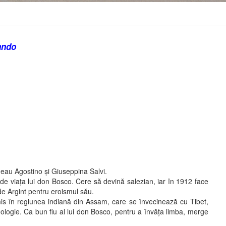
ando
eau Agostino şi Giuseppina Salvi.
e viaţa lui don Bosco. Cere să devină salezian, iar în 1912 face
de Argint pentru eroismul său.
is în regiunea indiană din Assam, care se învecinează cu Tibet,
Teologie. Ca bun fiu al lui don Bosco, pentru a învăţa limba, merge