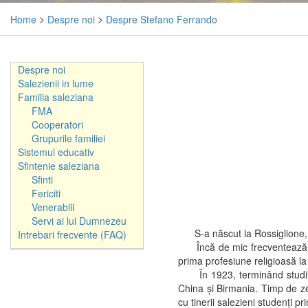
Home
>
Despre noi
>
Despre Stefano Ferrando
Despre noi
Salezienii in lume
Familia saleziana
FMA
Cooperatori
Grupurile familiei
Sistemul educativ
Sfintenie saleziana
Sfinti
Fericiti
Venerabili
Servi ai lui Dumnezeu
S-a născut la Rossiglione, a
Intrebari frecvente (FAQ)
Încă de mic frecventează şcoa
prima profesiune religioasă l
În 1923, terminând studiile 
China şi Birmania. Timp de zec
cu tinerii salezieni studenţi pr