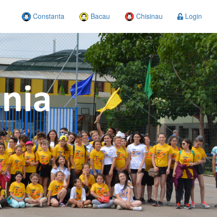
Constanta
Bacau
Chisinau
Login