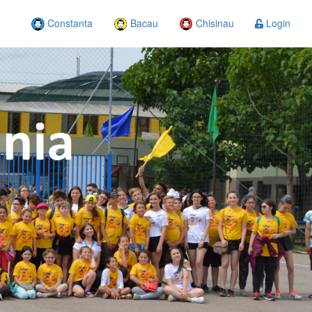
Constanta
Bacau
Chisinau
Login