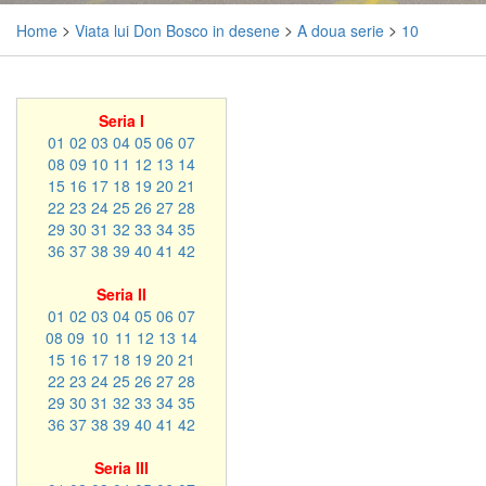
Home
>
Viata lui Don Bosco in desene
>
A doua serie
>
10
Seria I
01
02
03
04
05
06
07
08
09
10
11
12
13
14
15
16
17
18
19
20
21
22
23
24
25
26
27
28
29
30
31
32
33
34
35
36
37
38
39
40
41
42
Seria II
01
02
03
04
05
06
07
08
09
10
11
12
13
14
15
16
17
18
19
20
21
22
23
24
25
26
27
28
29
30
31
32
33
34
35
36
37
38
39
40
41
42
Seria III