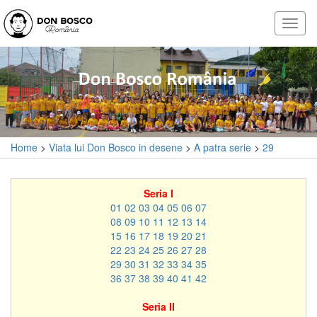
Home
>
Viata lui Don Bosco in desene
>
A patra serie
>
29
Seria I
01
02
03
04
05
06
07
08
09
10
11
12
13
14
15
16
17
18
19
20
21
22
23
24
25
26
27
28
29
30
31
32
33
34
35
36
37
38
39
40
41
42
Seria II