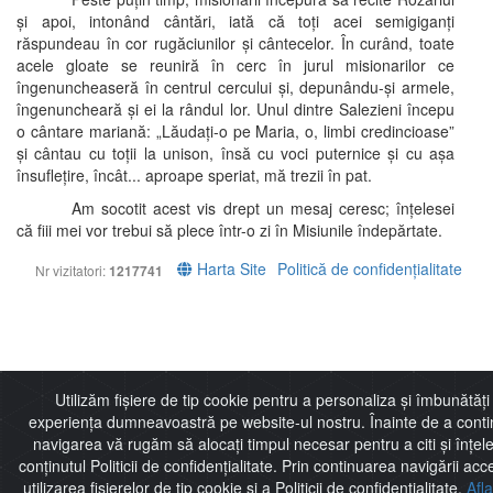
și apoi, intonând cântări, iată că toți acei semigiganți
răspundeau în cor rugăciunilor și cântecelor. În curând, toate
acele gloate se reuniră în cerc în jurul misionarilor ce
îngenuncheaseră în centrul cercului și, depunându-și armele,
îngenuncheară și ei la rândul lor. Unul dintre Salezieni începu
o cântare mariană: „Lăudați-o pe Maria, o, limbi credincioase”
și cântau cu toții la unison, însă cu voci puternice și cu așa
însuflețire, încât... aproape speriat, mă trezii în pat.
Am socotit acest vis drept un mesaj ceresc; înțelesei
că fiii mei vor trebui să plece într-o zi în Misiunile îndepărtate.
Harta Site
Politică de confidențialitate
Nr vizitatori:
1217741
Utilizăm fișiere de tip cookie pentru a personaliza și îmbunătăți
experiența dumneavoastră pe website-ul nostru. Înainte de a cont
navigarea vă rugăm să alocați timpul necesar pentru a citi și înțel
conținutul Politicii de confidențialitate. Prin continuarea navigării acc
utilizarea fișierelor de tip cookie și a Politicii de confidențialitate.
Afl