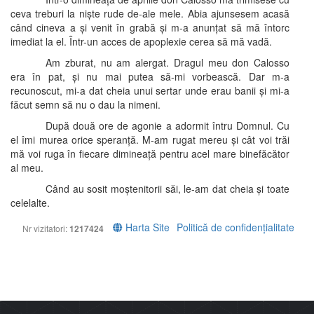
ceva treburi la niște rude de-ale mele. Abia ajunsesem acasă
când cineva a și venit în grabă și m-a anunțat să mă întorc
imediat la el. Într-un acces de apoplexie cerea să mă vadă.
Am zburat, nu am alergat. Dragul meu don Calosso
era în pat, și nu mai putea să-mi vorbească. Dar m-a
recunoscut, mi-a dat cheia unui sertar unde erau banii și mi-a
făcut semn să nu o dau la nimeni.
După două ore de agonie a adormit întru Domnul. Cu
el îmi murea orice speranță. M-am rugat mereu și cât voi trăi
mă voi ruga în fiecare dimineață pentru acel mare binefăcător
al meu.
Când au sosit moștenitorii săi, le-am dat cheia și toate
celelalte.
Harta Site
Politică de confidențialitate
Nr vizitatori:
1217424