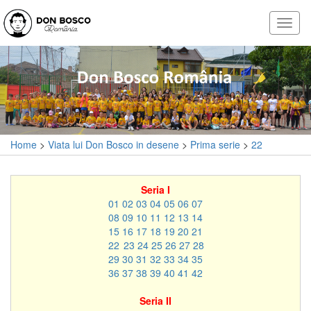
Home
>
Viata lui Don Bosco in desene
>
Prima serie
>
22
Seria I
01
02
03
04
05
06
07
08
09
10
11
12
13
14
15
16
17
18
19
20
21
22
23
24
25
26
27
28
29
30
31
32
33
34
35
36
37
38
39
40
41
42
Seria II