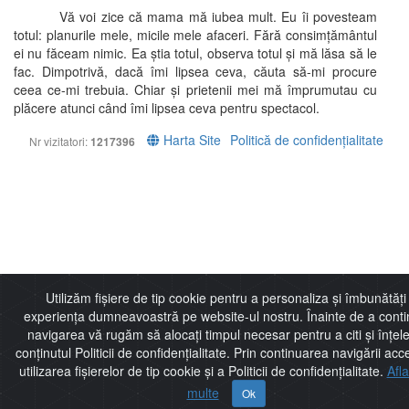
Vă voi zice că mama mă iubea mult. Eu îi povesteam
totul: planurile mele, micile mele afaceri. Fără consimțământul
ei nu făceam nimic. Ea știa totul, observa totul și mă lăsa să le
fac. Dimpotrivă, dacă îmi lipsea ceva, căuta să-mi procure
ceea ce-mi trebuia. Chiar și prietenii mei mă împrumutau cu
plăcere atunci când îmi lipsea ceva pentru spectacol.
Harta Site
Politică de confidențialitate
Nr vizitatori:
1217396
Utilizăm fișiere de tip cookie pentru a personaliza și îmbunătăți
experiența dumneavoastră pe website-ul nostru. Înainte de a cont
navigarea vă rugăm să alocați timpul necesar pentru a citi și înțel
conținutul Politicii de confidențialitate. Prin continuarea navigării acc
utilizarea fișierelor de tip cookie și a Politicii de confidențialitate.
Afl
multe
Ok