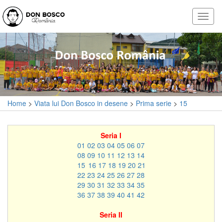
Home
>
Viata lui Don Bosco in desene
>
Prima serie
>
15
Seria I
01
02
03
04
05
06
07
08
09
10
11
12
13
14
15
16
17
18
19
20
21
22
23
24
25
26
27
28
29
30
31
32
33
34
35
36
37
38
39
40
41
42
Seria II