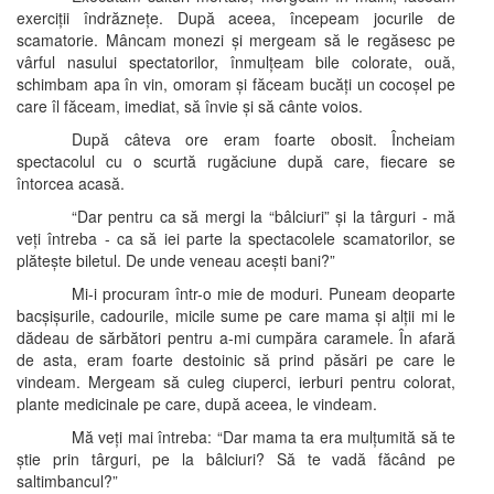
exerciții îndrăznețe. După aceea, începeam jocurile de
scamatorie. Mâncam monezi și mergeam să le regăsesc pe
vârful nasului spectatorilor, înmulțeam bile colorate, ouă,
schimbam apa în vin, omoram și făceam bucăți un cocoșel pe
care îl făceam, imediat, să învie și să cânte voios.
După câteva ore eram foarte obosit. Încheiam
spectacolul cu o scurtă rugăciune după care, fiecare se
întorcea acasă.
“Dar pentru ca să mergi la “bâlciuri” și la târguri - mă
veți întreba - ca să iei parte la spectacolele scamatorilor, se
plătește biletul. De unde veneau acești bani?”
Mi-i procuram într-o mie de moduri. Puneam deoparte
bacșișurile, cadourile, micile sume pe care mama și alții mi le
dădeau de sărbători pentru a-mi cumpăra caramele. În afară
de asta, eram foarte destoinic să prind păsări pe care le
vindeam. Mergeam să culeg ciuperci, ierburi pentru colorat,
plante medicinale pe care, după aceea, le vindeam.
Mă veți mai întreba: “Dar mama ta era mulțumită să te
știe prin târguri, pe la bâlciuri? Să te vadă făcând pe
saltimbancul?”