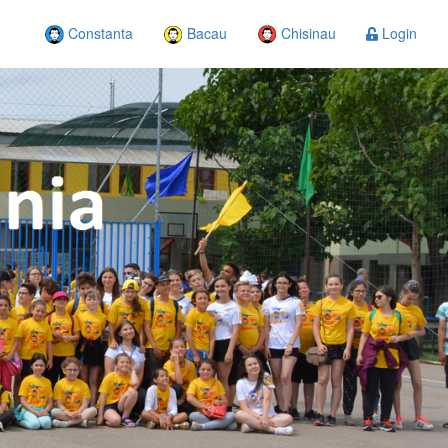
Constanta
Bacau
Chisinau
Login