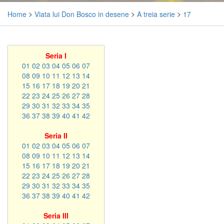
Home
>
Viata lui Don Bosco in desene
>
A treia serie
>
17
Seria I
01
02
03
04
05
06
07
08
09
10
11
12
13
14
15
16
17
18
19
20
21
22
23
24
25
26
27
28
29
30
31
32
33
34
35
36
37
38
39
40
41
42
Seria II
01
02
03
04
05
06
07
08
09
10
11
12
13
14
15
16
17
18
19
20
21
22
23
24
25
26
27
28
29
30
31
32
33
34
35
36
37
38
39
40
41
42
Seria III