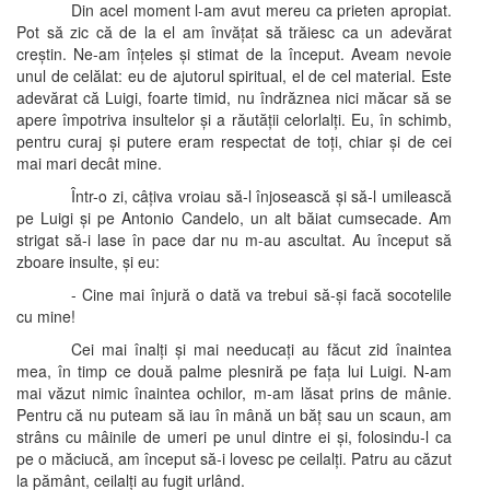
Din acel moment l-am avut mereu ca prieten apropiat.
Pot să zic că de la el am învățat să trăiesc ca un adevărat
creștin. Ne-am înțeles și stimat de la început. Aveam nevoie
unul de celălat: eu de ajutorul spiritual, el de cel material. Este
adevărat că Luigi, foarte timid, nu îndrăznea nici măcar să se
apere împotriva insultelor și a răutății celorlalți. Eu, în schimb,
pentru curaj și putere eram respectat de toți, chiar și de cei
mai mari decât mine.
Într-o zi, câțiva vroiau să-l înjosească și să-l umilească
pe Luigi și pe Antonio Candelo, un alt băiat cumsecade. Am
strigat să-i lase în pace dar nu m-au ascultat. Au început să
zboare insulte, și eu:
- Cine mai înjură o dată va trebui să-și facă socotelile
cu mine!
Cei mai înalți și mai needucați au făcut zid înaintea
mea, în timp ce două palme plesniră pe fața lui Luigi. N-am
mai văzut nimic înaintea ochilor, m-am lăsat prins de mânie.
Pentru că nu puteam să iau în mână un băț sau un scaun, am
strâns cu mâinile de umeri pe unul dintre ei și, folosindu-l ca
pe o măciucă, am început să-i lovesc pe ceilalți. Patru au căzut
la pământ, ceilalți au fugit urlând.