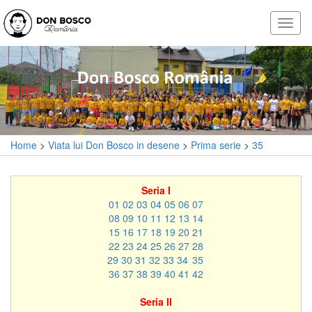
Home
>
Viata lui Don Bosco in desene
>
Prima serie
>
35
Seria I
01
02
03
04
05
06
07
08
09
10
11
12
13
14
15
16
17
18
19
20
21
22
23
24
25
26
27
28
29
30
31
32
33
34
35
36
37
38
39
40
41
42
Seria II