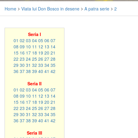
Home
>
Viata lui Don Bosco in desene
>
A patra serie
>
2
Seria I
01
02
03
04
05
06
07
08
09
10
11
12
13
14
15
16
17
18
19
20
21
22
23
24
25
26
27
28
29
30
31
32
33
34
35
36
37
38
39
40
41
42
Seria II
01
02
03
04
05
06
07
08
09
10
11
12
13
14
15
16
17
18
19
20
21
22
23
24
25
26
27
28
29
30
31
32
33
34
35
36
37
38
39
40
41
42
Seria III