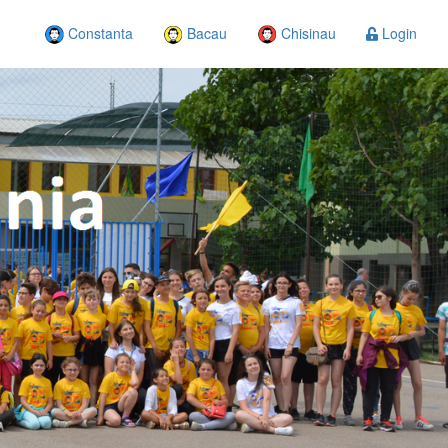
Constanta
Bacau
Chisinau
Login