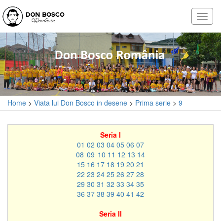
Home
>
Viata lui Don Bosco in desene
>
Prima serie
>
9
Seria I
01
02
03
04
05
06
07
08
09
10
11
12
13
14
15
16
17
18
19
20
21
22
23
24
25
26
27
28
29
30
31
32
33
34
35
36
37
38
39
40
41
42
Seria II