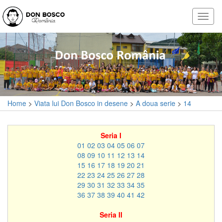
Home
>
Viata lui Don Bosco in desene
>
A doua serie
>
14
Seria I
01
02
03
04
05
06
07
08
09
10
11
12
13
14
15
16
17
18
19
20
21
22
23
24
25
26
27
28
29
30
31
32
33
34
35
36
37
38
39
40
41
42
Seria II