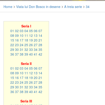
Home
>
Viata lui Don Bosco in desene
>
A treia serie
>
34
Seria I
01
02
03
04
05
06
07
08
09
10
11
12
13
14
15
16
17
18
19
20
21
22
23
24
25
26
27
28
29
30
31
32
33
34
35
36
37
38
39
40
41
42
Seria II
01
02
03
04
05
06
07
08
09
10
11
12
13
14
15
16
17
18
19
20
21
22
23
24
25
26
27
28
29
30
31
32
33
34
35
36
37
38
39
40
41
42
Seria III