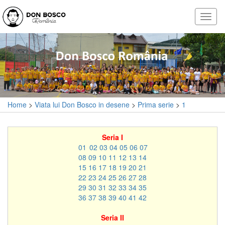
Home
>
Viata lui Don Bosco in desene
>
Prima serie
>
1
Seria I
01
02
03
04
05
06
07
08
09
10
11
12
13
14
15
16
17
18
19
20
21
22
23
24
25
26
27
28
29
30
31
32
33
34
35
36
37
38
39
40
41
42
Seria II