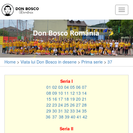
Home
>
Viata lui Don Bosco in desene
>
Prima serie
>
37
Seria I
01
02
03
04
05
06
07
08
09
10
11
12
13
14
15
16
17
18
19
20
21
22
23
24
25
26
27
28
29
30
31
32
33
34
35
36
37
38
39
40
41
42
Seria II