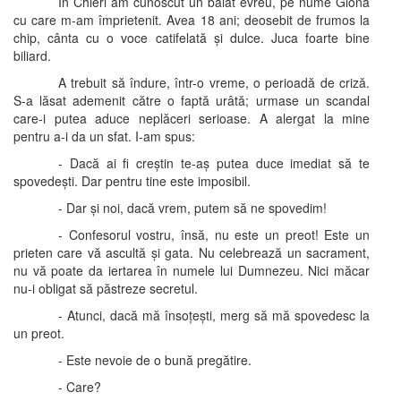
În Chieri am cunoscut un băiat evreu, pe nume Giona
cu care m-am împrietenit. Avea 18 ani; deosebit de frumos la
chip, cânta cu o voce catifelată și dulce. Juca foarte bine
biliard.
A trebuit să îndure, într-o vreme, o perioadă de criză.
S-a lăsat ademenit către o faptă urâtă; urmase un scandal
care-i putea aduce neplăceri serioase. A alergat la mine
pentru a-i da un sfat. I-am spus:
- Dacă ai fi creștin te-aș putea duce imediat să te
spovedești. Dar pentru tine este imposibil.
- Dar și noi, dacă vrem, putem să ne spovedim!
- Confesorul vostru, însă, nu este un preot! Este un
prieten care vă ascultă și gata. Nu celebrează un sacrament,
nu vă poate da iertarea în numele lui Dumnezeu. Nici măcar
nu-i obligat să păstreze secretul.
- Atunci, dacă mă însoțești, merg să mă spovedesc la
un preot.
- Este nevoie de o bună pregătire.
- Care?