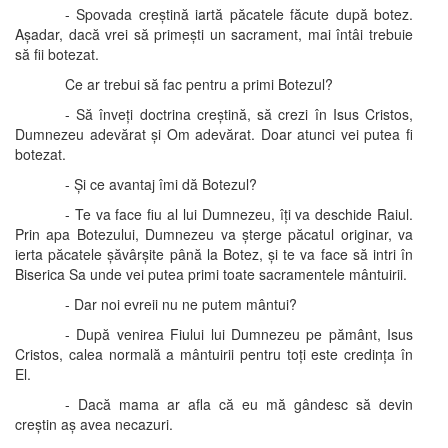
- Spovada creștină iartă păcatele făcute după botez.
Așadar, dacă vrei să primești un sacrament, mai întâi trebuie
să fii botezat.
Ce ar trebui să fac pentru a primi Botezul?
- Să înveți doctrina creștină, să crezi în Isus Cristos,
Dumnezeu adevărat și Om adevărat. Doar atunci vei putea fi
botezat.
- Și ce avantaj îmi dă Botezul?
- Te va face fiu al lui Dumnezeu, îți va deschide Raiul.
Prin apa Botezului, Dumnezeu va șterge păcatul originar, va
ierta păcatele șăvârșite până la Botez, și te va face să intri în
Biserica Sa unde vei putea primi toate sacramentele mântuirii.
- Dar noi evreii nu ne putem mântui?
- După venirea Fiului lui Dumnezeu pe pământ, Isus
Cristos, calea normală a mântuirii pentru toți este credința în
El.
- Dacă mama ar afla că eu mă gândesc să devin
creștin aș avea necazuri.