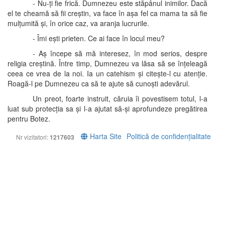
- Nu-ți fie frică. Dumnezeu este stăpânul inimilor. Dacă
el te cheamă să fii creștin, va face în așa fel ca mama ta să fie
mulțumită și, în orice caz, va aranja lucrurile.
- Îmi ești prieten. Ce ai face în locul meu?
- Aș începe să mă interesez, în mod serios, despre
religia creștină. Între timp, Dumnezeu va lăsa să se înțeleagă
ceea ce vrea de la noi. Ia un catehism și citește-l cu atenție.
Roagă-l pe Dumnezeu ca să te ajute să cunoști adevărul.
Un preot, foarte instruit, căruia îi povestisem totul, l-a
luat sub protecția sa și l-a ajutat să-și aprofundeze pregătirea
pentru Botez.
Harta Site
Politică de confidențialitate
Nr vizitatori:
1217603