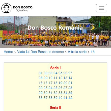
Home
>
Viata lui Don Bosco in desene
>
A treia serie
>
18
Seria I
01
02
03
04
05
06
07
08
09
10
11
12
13
14
15
16
17
18
19
20
21
22
23
24
25
26
27
28
29
30
31
32
33
34
35
36
37
38
39
40
41
42
Seria II