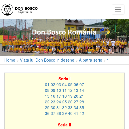
Home
>
Viata lui Don Bosco in desene
>
A patra serie
>
1
Seria I
01
02
03
04
05
06
07
08
09
10
11
12
13
14
15
16
17
18
19
20
21
22
23
24
25
26
27
28
29
30
31
32
33
34
35
36
37
38
39
40
41
42
Seria II