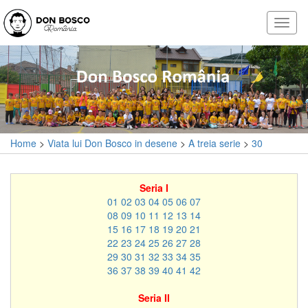
Home
>
Viata lui Don Bosco in desene
>
A treia serie
>
30
Seria I
01
02
03
04
05
06
07
08
09
10
11
12
13
14
15
16
17
18
19
20
21
22
23
24
25
26
27
28
29
30
31
32
33
34
35
36
37
38
39
40
41
42
Seria II