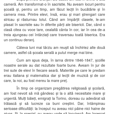
cameră. Am transformat-o în sacristie. Nu aveam locuri pentru
școală și, pentru un timp, am făcut lecții în bucătărie și în
camera mea. Printre elevi, însă, erau și mari ștrengari care
stricau și răsturnau totul. Când am împărțit clasele, le-am
plasat în sacristie sau în diferite părți ale bisericii. Dar, când o
clasă citea cu voce tare, cealaltă cânta în cor, iar în cea de-a
treia ajungeau cei întârziați care traversau toată biserica. Era
un continuu deranj.
Câteva luni mai târziu am reușit să închiriez alte două
camere, astfel că școala serală a putut merge mai bine.
Cum am spus deja, în iarna dintre 1846-1847, școlile
noastre serale au dat rezultate foarte bune. Aveam în jur de
trei sute de elevi în fiecare seară. Materiile pe care le predam
erau italiana și matematica dar și lecții de muzică și de cor
care, la noi, au fost mereu la mare preț.
În timp ce organizam pregătirea religioasă și școlară,
am fost nevoit să mă gândesc și la o altă necesitate mare și
urgentă. Mulți băieți, emigrați la Torino, doreau cu adevărat să
trăiască și să lucreze ca buni creștini. Dar, întâmpinau
serioase dificultăți: la început nu aveau nici pâine nici haine de
ajuns. Și, în special, nu aveau unde să locuiască. Am încercat