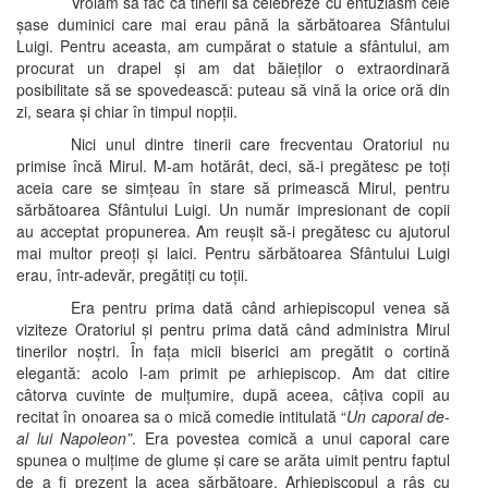
Vroiam să fac ca tinerii să celebreze cu entuziasm cele
șase duminici care mai erau până la sărbătoarea Sfântului
Luigi. Pentru aceasta, am cumpărat o statuie a sfântului, am
procurat un drapel și am dat băieților o extraordinară
posibilitate să se spovedească: puteau să vină la orice oră din
zi, seara și chiar în timpul nopții.
Nici unul dintre tinerii care frecventau Oratoriul nu
primise încă Mirul. M-am hotărât, deci, să-i pregătesc pe toți
aceia care se simțeau în stare să primească Mirul, pentru
sărbătoarea Sfântului Luigi. Un număr impresionant de copii
au acceptat propunerea. Am reușit să-i pregătesc cu ajutorul
mai multor preoți și laici. Pentru sărbătoarea Sfântului Luigi
erau, într-adevăr, pregătiți cu toții.
Era pentru prima dată când arhiepiscopul venea să
viziteze Oratoriul și pentru prima dată când administra Mirul
tinerilor noștri. În fața micii biserici am pregătit o cortină
elegantă: acolo l-am primit pe arhiepiscop. Am dat citire
câtorva cuvinte de mulțumire, după aceea, câțiva copii au
recitat în onoarea sa o mică comedie intitulată “
Un caporal de-
al lui Napoleon”
. Era povestea comică a unui caporal care
spunea o mulțime de glume și care se arăta uimit pentru faptul
de a fi prezent la acea sărbătoare. Arhiepiscopul a râs cu