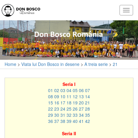
Home
>
Viata lui Don Bosco in desene
>
A treia serie
>
21
Seria I
01
02
03
04
05
06
07
08
09
10
11
12
13
14
15
16
17
18
19
20
21
22
23
24
25
26
27
28
29
30
31
32
33
34
35
36
37
38
39
40
41
42
Seria II