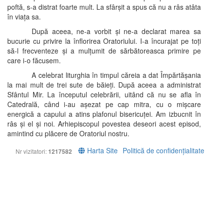
poftă, s-a distrat foarte mult. La sfârșit a spus că nu a râs atâta
în viața sa.
După aceea, ne-a vorbit și ne-a declarat marea sa
bucurie cu privire la înflorirea Oratoriului. I-a încurajat pe toți
să-l frecventeze și a mulțumit de sărbătoreasca primire pe
care i-o făcusem.
A celebrat liturghia în timpul căreia a dat Împărtășania
la mai mult de trei sute de băieți. După aceea a administrat
Sfântul Mir. La începutul celebrării, uitând că nu se afla în
Catedrală, când i-au așezat pe cap mitra, cu o mișcare
energică a capului a atins plafonul bisericuței. Am izbucnit în
râs și el și noi. Arhiepiscopul povestea deseori acest episod,
amintind cu plăcere de Oratoriul nostru.
Harta Site
Politică de confidențialitate
Nr vizitatori:
1217582