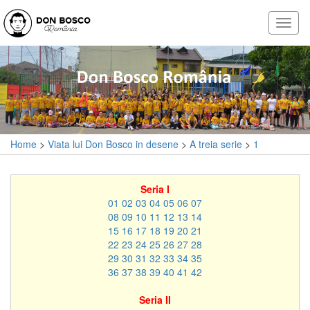
Home
>
Viata lui Don Bosco in desene
>
A treia serie
>
1
Seria I
01
02
03
04
05
06
07
08
09
10
11
12
13
14
15
16
17
18
19
20
21
22
23
24
25
26
27
28
29
30
31
32
33
34
35
36
37
38
39
40
41
42
Seria II