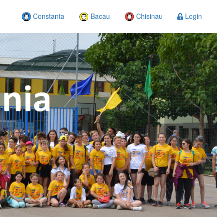
Constanta
Bacau
Chisinau
Login