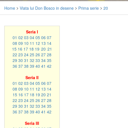
Home
>
Viata lui Don Bosco in desene
>
Prima serie
>
20
Seria I
01
02
03
04
05
06
07
08
09
10
11
12
13
14
15
16
17
18
19
20
21
22
23
24
25
26
27
28
29
30
31
32
33
34
35
36
37
38
39
40
41
42
Seria II
01
02
03
04
05
06
07
08
09
10
11
12
13
14
15
16
17
18
19
20
21
22
23
24
25
26
27
28
29
30
31
32
33
34
35
36
37
38
39
40
41
42
Seria III