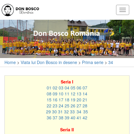
Home
>
Viata lui Don Bosco in desene
>
Prima serie
>
34
Seria I
01
02
03
04
05
06
07
08
09
10
11
12
13
14
15
16
17
18
19
20
21
22
23
24
25
26
27
28
29
30
31
32
33
34
35
36
37
38
39
40
41
42
Seria II