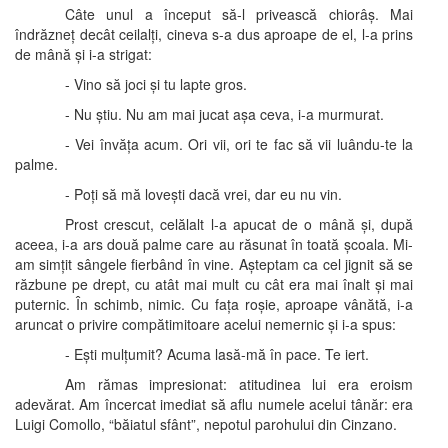
Câte unul a început să-l privească chiorâș. Mai
îndrăzneț decât ceilalți, cineva s-a dus aproape de el, l-a prins
de mână și i-a strigat:
- Vino să joci și tu lapte gros.
- Nu știu. Nu am mai jucat așa ceva, i-a murmurat.
- Vei învăța acum. Ori vii, ori te fac să vii luându-te la
palme.
- Poți să mă lovești dacă vrei, dar eu nu vin.
Prost crescut, celălalt l-a apucat de o mână și, după
aceea, i-a ars două palme care au răsunat în toată școala. Mi-
am simțit sângele fierbând în vine. Așteptam ca cel jignit să se
răzbune pe drept, cu atât mai mult cu cât era mai înalt și mai
puternic. În schimb, nimic. Cu fața roșie, aproape vânătă, i-a
aruncat o privire compătimitoare acelui nemernic și i-a spus:
- Ești mulțumit? Acuma lasă-mă în pace. Te iert.
Am rămas impresionat: atitudinea lui era eroism
adevărat. Am încercat imediat să aflu numele acelui tânăr: era
Luigi Comollo, “băiatul sfânt”, nepotul parohului din Cinzano.